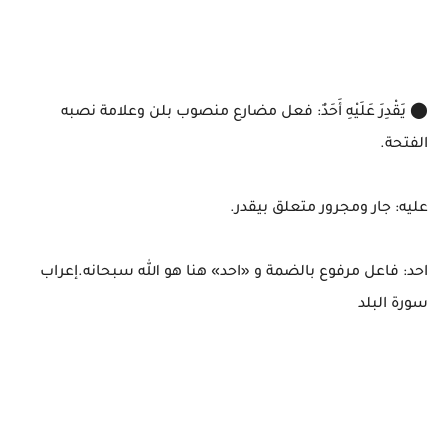
⬤ يَقْدِرَ عَلَيْهِ أَحَدٌ: فعل مضارع منصوب بلن وعلامة نصبه
الفتحة.
عليه: جار ومجرور متعلق بيقدر.
احد: فاعل مرفوع بالضمة و «احد» هنا هو الله سبحانه.إعراب
سورة البلد