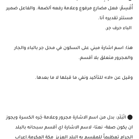
أُقْسِمُ: فعل مضارع مرفوع وعلامة رفعه ألضمة. والفاعل ضمير
مستتر تقديره أنا.
الباء حرف جر.
هذا: اسم اشارة مبني على السكون في محل جر بالباء والجار
والمجرور متعلق بلا أقسم.
وقيل عن «لا» للتأكيد ونفي ما قبلها لا ما بعدها.
⬤ الْبَلَدِ: بدل من اسم الاشارة مجرور وعلامة جَره الكسرة ويجوز
ان يكون صفة- نعتا- لاسم الاشارة اي أقسم سبحانه بالبلد
الحرام تعظيماً للمقسم به البلد العزيز مكة المكرمة.إعراب