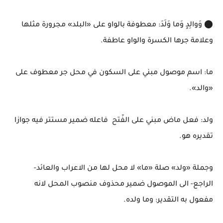
⬤ وَوالِدٍ وَما وَلَدَ: معطوفة بالواو على «البلد» مجرورة مثلها
وعلامة جرها الكسرة والواو عاطفة.
ما: اسم موصول مبني على السكون في محل جر معطوف على
«والد».
ولد: فعل ماض مبني على الفّتح فاعله ضمير مستتر فيه جوازا
تقديره هو.
وجملة «ولد» صلة «ما» لا محل لها من الاعراب والعائد-
الراجع- الى الموصول ضمير محذوف منصوب المحل لانه
مفعول به التقدير: وما ولده.