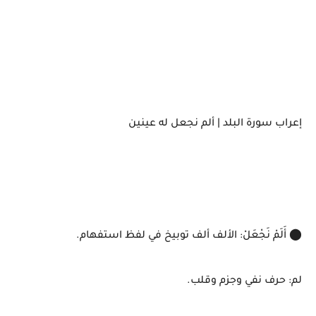
إعراب سورة البلد | ألم نجعل له عينين
⬤ أَلَمْ نَجْعَلْ: الألف ألف توبيخ في لفظ استفهام.
لم: حرف نفي وجزم وقلب.