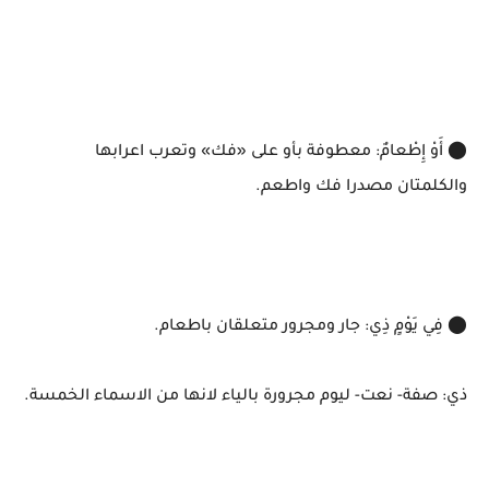
⬤ أَوْ إِطْعامٌ: معطوفة بأو على «فك» وتعرب اعرابها
والكلمتان مصدرا فك واطعم.
⬤ فِي يَوْمٍ ذِي: جار ومجرور متعلقان باطعام.
ذي: صفة- نعت- ليوم مجرورة بالياء لانها من الاسماء الخمسة.