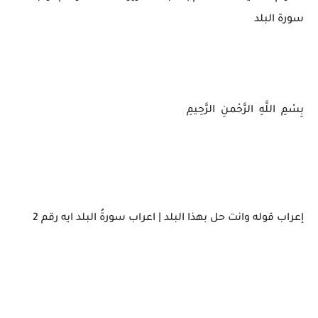
سورة البلد
بِسْمِ اللَّهِ الرَّحْمنِ الرَّحِيمِ
إعراب قوله وانت حل بهذا البلد | اعراب سورةُ البلد ايه رقم 2