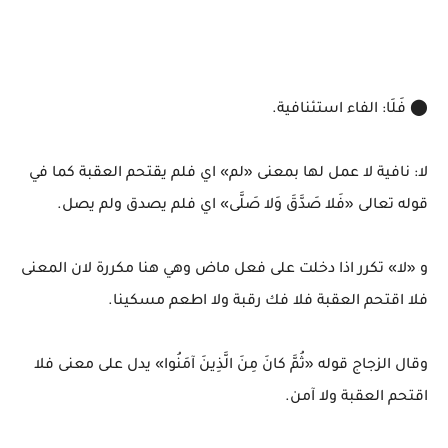
⬤ فَلَا: الفاء استئنافية.
لا: نافية لا عمل لها بمعنى «لم» اي فلم يقتحم العقبة كما في
قوله تعالى «فَلا صَدَّقَ وَلا صَلَّى» اي فلم يصدق ولم يصل.
و «لا» تكرر اذا دخلت على فعل ماض وهي هنا مكررة لان المعنى
فلا اقتحم العقبة فلا فك رقبة ولا اطعم مسكينا.
وقال الزجاج قوله «ثُمَّ كانَ مِنَ الَّذِينَ آمَنُوا» يدل على معنى فلا
اقتحم العقبة ولا آمن.