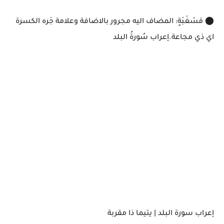
⬤ مَسْغَبَةٍ: المضاف اليه مجرور بالاضافة وعلامة جَره الكسرة
اي ذي مجاعة.إعراب سُورةُ البلد
إعراب سورة البلد | يتيما ذا مقربة