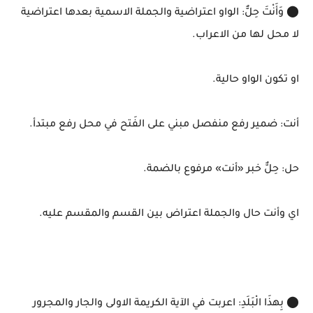
⬤ وَأَنْتَ حِلٌّ: الواو اعتراضية والجملة الاسمية بعدها اعتراضية
لا محل لها من الاعراب.
او تكون الواو حالية.
أنت: ضمير رفع منفصل مبني على الفَتح في محل رفع مبتدأ.
حل: حِلٌّ خبر «أنت» مرفوع بالضمة.
اي وأنت حال والجملة اعتراض بين القسم والمقسم عليه.
⬤ بِهذَا الْبَلَدِ: اعربت في الآية الكريمة الاولى والجار والمجرور