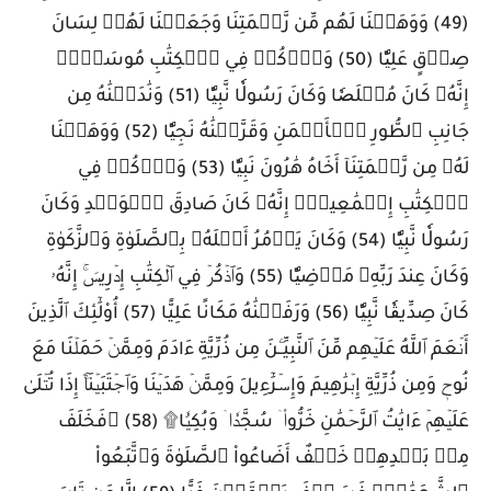
(49) وَوَهَبۡنَا لَهُم مِّن رَّحۡمَتِنَا وَجَعَلۡنَا لَهُمۡ لِسَانَ
صِدۡقٍ عَلِيّٗا (50) وَٱذۡكُرۡ فِي ٱلۡكِتَٰبِ مُوسَىٰٓۚ
إِنَّهُۥ كَانَ مُخۡلَصٗا وَكَانَ رَسُولٗا نَّبِيّٗا (51) وَنَٰدَيۡنَٰهُ مِن
جَانِبِ ٱلطُّورِ ٱلۡأَيۡمَنِ وَقَرَّبۡنَٰهُ نَجِيّٗا (52) وَوَهَبۡنَا
لَهُۥ مِن رَّحۡمَتِنَآ أَخَاهُ هَٰرُونَ نَبِيّٗا (53) وَٱذۡكُرۡ فِي
ٱلۡكِتَٰبِ إِسۡمَٰعِيلَۚ إِنَّهُۥ كَانَ صَادِقَ ٱلۡوَعۡدِ وَكَانَ
رَسُولٗا نَّبِيّٗا (54) وَكَانَ يَأۡمُرُ أَهۡلَهُۥ بِٱلصَّلَوٰةِ وَٱلزَّكَوٰةِ
وَكَانَ عِندَ رَبِّهِۦ مَرۡضِيّٗا (55) وَٱذۡكُرۡ فِي ٱلۡكِتَٰبِ إِدۡرِيسَۚ إِنَّهُۥ
كَانَ صِدِّيقٗا نَّبِيّٗا (56) وَرَفَعۡنَٰهُ مَكَانًا عَلِيًّا (57) أُوْلَٰٓئِكَ ٱلَّذِينَ
أَنۡعَمَ ٱللَّهُ عَلَيۡهِم مِّنَ ٱلنَّبِيِّـۧنَ مِن ذُرِّيَّةِ ءَادَمَ وَمِمَّنۡ حَمَلۡنَا مَعَ
نُوحٖ وَمِن ذُرِّيَّةِ إِبۡرَٰهِيمَ وَإِسۡرَٰٓءِيلَ وَمِمَّنۡ هَدَيۡنَا وَٱجۡتَبَيۡنَآۚ إِذَا تُتۡلَىٰ
عَلَيۡهِمۡ ءَايَٰتُ ٱلرَّحۡمَٰنِ خَرُّواْۤ سُجَّدٗاۤ وَبُكِيّٗا۩ (58) ۞فَخَلَفَ
مِنۢ بَعۡدِهِمۡ خَلۡفٌ أَضَاعُواْ ٱلصَّلَوٰةَ وَٱتَّبَعُواْ