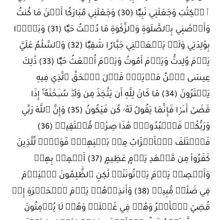
ٱلۡكِتَٰبَ وَجَعَلَنِي نَبِيّٗا (30) وَجَعَلَنِي مُبَارَكًا أَيۡنَ مَا كُنتُ
وَأَوۡصَٰنِي بِٱلصَّلَوٰةِ وَٱلزَّكَوٰةِ مَا دُمۡتُ حَيّٗا (31) وَبَرَّۢا
بِوَٰلِدَتِي وَلَمۡ يَجۡعَلۡنِي جَبَّارٗا شَقِيّٗا (32) وَٱلسَّلَٰمُ عَلَيَّ
يَوۡمَ وُلِدتُّ وَيَوۡمَ أَمُوتُ وَيَوۡمَ أُبۡعَثُ حَيّٗا (33) ذَٰلِكَ
عِيسَى ٱبۡنُ مَرۡيَمَۖ قَوۡلَ ٱلۡحَقِّ ٱلَّذِي فِيهِ
يَمۡتَرُونَ (34) مَا كَانَ لِلَّهِ أَن يَتَّخِذَ مِن وَلَدٖۖ سُبۡحَٰنَهُۥٓۚ إِذَا
قَضَىٰٓ أَمۡرٗا فَإِنَّمَا يَقُولُ لَهُۥ كُن فَيَكُونُ (35) وَإِنَّ ٱللَّهَ رَبِّي
وَرَبُّكُمۡ فَٱعۡبُدُوهُۚ هَٰذَا صِرَٰطٞ مُّسۡتَقِيمٞ (36)
فَٱخۡتَلَفَ ٱلۡأَحۡزَابُ مِنۢ بَيۡنِهِمۡۖ فَوَيۡلٞ لِّلَّذِينَ
كَفَرُواْ مِن مَّشۡهَدِ يَوۡمٍ عَظِيمٍ (37) أَسۡمِعۡ بِهِمۡ
وَأَبۡصِرۡ يَوۡمَ يَأۡتُونَنَاۖ لَٰكِنِ ٱلظَّٰلِمُونَ ٱلۡيَوۡمَ
فِي ضَلَٰلٖ مُّبِينٖ (38) وَأَنذِرۡهُمۡ يَوۡمَ ٱلۡحَسۡرَةِ إِذۡ
قُضِيَ ٱلۡأَمۡرُ وَهُمۡ فِي غَفۡلَةٖ وَهُمۡ لَا يُؤۡمِنُونَ