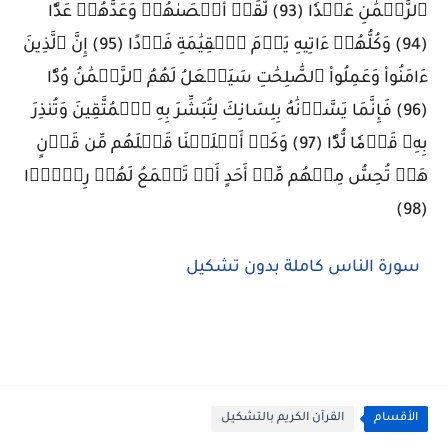
ٱلرَّحۡمَٰنِ عَبۡدٗا (93) لَّقَدۡ أَحۡصَىٰهُمۡ وَعَدَّهُمۡ عَدّٗا
(94) وَكُلُّهُمۡ ءَاتِيهِ يَوۡمَ ٱلۡقِيَٰمَةِ فَرۡدًا (95) إِنَّ ٱلَّذِينَ
ءَامَنُواْ وَعَمِلُواْ ٱلصَّٰلِحَٰتِ سَيَجۡعَلُ لَهُمُ ٱلرَّحۡمَٰنُ وُدّٗا
(96) فَإِنَّمَا يَسَّرۡنَٰهُ بِلِسَانِكَ لِتُبَشِّرَ بِهِ ٱلۡمُتَّقِينَ وَتُنذِرَ
بِهِۦ قَوۡمٗا لُّدّٗا (97) وَكَمۡ أَهۡلَكۡنَا قَبۡلَهُم مِّن قَرۡنٍ
هَلۡ تُحِسُّ مِنۡهُم مِّنۡ أَحَدٍ أَوۡ تَسۡمَعُ لَهُمۡ رِكۡزَۢا
(98)
سورة الناس كاملة بدون تشكيل
الأقسام
القرآن الكريم بالتشكيل