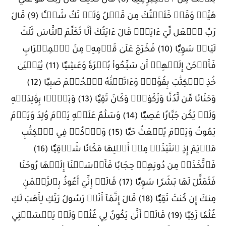
بَلَغۡتُ مِنَ ٱلۡكِبَرِ عِتِيّٗا (8) قَالَ كَذَٰلِكَ قَالَ رَبُّكَ هُوَ عَلَيَّ
هَيِّنٞ وَقَدۡ خَلَقۡتُكَ مِن قَبۡلُ وَلَمۡ تَكُ شَيۡـٔٗا (9) قَالَ
رَبِّ ٱجۡعَل لِّيٓ ءَايَةٗۖ قَالَ ءَايَتُكَ أَلَّا تُكَلِّمَ ٱلنَّاسَ ثَلَٰثَ
لَيَالٖ سَوِيّٗا (10) فَخَرَجَ عَلَىٰ قَوۡمِهِۦ مِنَ ٱلۡمِحۡرَابِ
فَأَوۡحَىٰٓ إِلَيۡهِمۡ أَن سَبِّحُواْ بُكۡرَةٗ وَعَشِيّٗا (11) يَٰيَحۡيَىٰ
خُذِ ٱلۡكِتَٰبَ بِقُوَّةٖۖ وَءَاتَيۡنَٰهُ ٱلۡحُكۡمَ صَبِيّٗا (12)
وَحَنَانٗا مِّن لَّدُنَّا وَزَكَوٰةٗۖ وَكَانَ تَقِيّٗا (13) وَبَرَّۢا بِوَٰلِدَيۡهِ
وَلَمۡ يَكُن جَبَّارًا عَصِيّٗا (14) وَسَلَٰمٌ عَلَيۡهِ يَوۡمَ وُلِدَ وَيَوۡمَ
يَمُوتُ وَيَوۡمَ يُبۡعَثُ حَيّٗا (15) وَٱذۡكُرۡ فِي ٱلۡكِتَٰبِ
مَرۡيَمَ إِذِ ٱنتَبَذَتۡ مِنۡ أَهۡلِهَا مَكَانٗا شَرۡقِيّٗا (16)
فَٱتَّخَذَتۡ مِن دُونِهِمۡ حِجَابٗا فَأَرۡسَلۡنَآ إِلَيۡهَا رُوحَنَا
فَتَمَثَّلَ لَهَا بَشَرٗا سَوِيّٗا (17) قَالَتۡ إِنِّيٓ أَعُوذُ بِٱلرَّحۡمَٰنِ
مِنكَ إِن كُنتَ تَقِيّٗا (18) قَالَ إِنَّمَآ أَنَا۠ رَسُولُ رَبِّكِ لِأَهَبَ لَكِ
غُلَٰمٗا زَكِيّٗا (19) قَالَتۡ أَنَّىٰ يَكُونُ لِي غُلَٰمٞ وَلَمۡ يَمۡسَسۡنِي