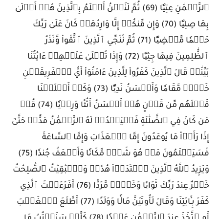
ٱلرَّحۡمَٰنِ عِتِيّٗا (69) ثُمَّ لَنَحۡنُ أَعۡلَمُ بِٱلَّذِينَ هُمۡ أَوۡلَىٰ
بِهَا صِلِيّٗا (70) وَإِن مِّنكُمۡ إِلَّا وَارِدُهَاۚ كَانَ عَلَىٰ رَبِّكَ
حَتۡمٗا مَّقۡضِيّٗا (71) ثُمَّ نُنَجِّي ٱلَّذِينَ ٱتَّقَواْ وَّنَذَرُ
ٱلظَّٰلِمِينَ فِيهَا جِثِيّٗا (72) وَإِذَا تُتۡلَىٰ عَلَيۡهِمۡ ءَايَٰتُنَا
بَيِّنَٰتٖ قَالَ ٱلَّذِينَ كَفَرُواْ لِلَّذِينَ ءَامَنُوٓاْ أَيُّ ٱلۡفَرِيقَيۡنِ
خَيۡرٞ مَّقَامٗا وَأَحۡسَنُ نَدِيّٗا (73) وَكَمۡ أَهۡلَكۡنَا
قَبۡلَهُم مِّن قَرۡنٍ هُمۡ أَحۡسَنُ أَثَٰثٗا وَرِءۡيٗا (74) قُلۡ
مَن كَانَ فِي ٱلضَّلَٰلَةِ فَلۡيَمۡدُدۡ لَهُ ٱلرَّحۡمَٰنُ مَدًّاۚ حَتَّىٰٓ
إِذَا رَأَوۡاْ مَا يُوعَدُونَ إِمَّا ٱلۡعَذَابَ وَإِمَّا ٱلسَّاعَةَ
فَسَيَعۡلَمُونَ مَنۡ هُوَ شَرّٞ مَّكَانٗا وَأَضۡعَفُ جُندٗا (75)
وَيَزِيدُ ٱللَّهُ ٱلَّذِينَ ٱهۡتَدَوۡاْ هُدٗىۗ وَٱلۡبَٰقِيَٰتُ ٱلصَّٰلِحَٰتُ
خَيۡرٌ عِندَ رَبِّكَ ثَوَابٗا وَخَيۡرٞ مَّرَدًّا (76) أَفَرَءَيۡتَ ٱلَّذِي
كَفَرَ بِـَٔايَٰتِنَا وَقَالَ لَأُوتَيَنَّ مَالٗا وَوَلَدًا (77) أَطَّلَعَ ٱلۡغَيۡبَ
أَمِ ٱتَّخَذَ عِندَ ٱلرَّحۡمَٰنِ عَهۡدٗا (78) كَلَّاۚ سَنَكۡتُبُ مَا