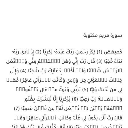
سورة مريم مكتوبة
كٓهيعٓصٓ (1) ذِكۡرُ رَحۡمَتِ رَبِّكَ عَبۡدَهُۥ زَكَرِيَّآ (2) إِذۡ نَادَىٰ رَبَّهُۥ
نِدَآءً خَفِيّٗا (3) قَالَ رَبِّ إِنِّي وَهَنَ ٱلۡعَظۡمُ مِنِّي وَٱشۡتَعَلَ
ٱلرَّأۡسُ شَيۡبٗا وَلَمۡ أَكُنۢ بِدُعَآئِكَ رَبِّ شَقِيّٗا (4) وَإِنِّي
خِفۡتُ ٱلۡمَوَٰلِيَ مِن وَرَآءِي وَكَانَتِ ٱمۡرَأَتِي عَاقِرٗا فَهَبۡ
لِي مِن لَّدُنكَ وَلِيّٗا (5) يَرِثُنِي وَيَرِثُ مِنۡ ءَالِ يَعۡقُوبَۖ
وَٱجۡعَلۡهُ رَبِّ رَضِيّٗا (6) يَٰزَكَرِيَّآ إِنَّا نُبَشِّرُكَ بِغُلَٰمٍ
ٱسۡمُهُۥ يَحۡيَىٰ لَمۡ نَجۡعَل لَّهُۥ مِن قَبۡلُ سَمِيّٗا (7)
قَالَ رَبِّ أَنَّىٰ يَكُونُ لِي غُلَٰمٞ وَكَانَتِ ٱمۡرَأَتِي عَاقِرٗا وَقَدۡ