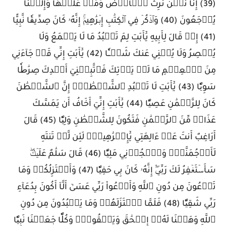
(39) إِنَّا نَحۡنُ نَرِثُ ٱلۡأَرۡضَ وَمَنۡ عَلَيۡهَا وَإِلَيۡنَا
يُرۡجَعُونَ (40) وَٱذۡكُرۡ فِي ٱلۡكِتَٰبِ إِبۡرَٰهِيمَۚ إِنَّهُۥ كَانَ صِدِّيقٗا نَّبِيًّا
(41) إِذۡ قَالَ لِأَبِيهِ يَٰٓأَبَتِ لِمَ تَعۡبُدُ مَا لَا يَسۡمَعُ وَلَا
يُبۡصِرُ وَلَا يُغۡنِي عَنكَ شَيۡـٔٗا (42) يَٰٓأَبَتِ إِنِّي قَدۡ جَآءَنِي
مِنَ ٱلۡعِلۡمِ مَا لَمۡ يَأۡتِكَ فَٱتَّبِعۡنِيٓ أَهۡدِكَ صِرَٰطٗا
سَوِيّٗا (43) يَٰٓأَبَتِ لَا تَعۡبُدِ ٱلشَّيۡطَٰنَۖ إِنَّ ٱلشَّيۡطَٰنَ
كَانَ لِلرَّحۡمَٰنِ عَصِيّٗا (44) يَٰٓأَبَتِ إِنِّيٓ أَخَافُ أَن يَمَسَّكَ
عَذَابٞ مِّنَ ٱلرَّحۡمَٰنِ فَتَكُونَ لِلشَّيۡطَٰنِ وَلِيّٗا (45) قَالَ
أَرَاغِبٌ أَنتَ عَنۡ ءَالِهَتِي يَٰٓإِبۡرَٰهِيمُۖ لَئِن لَّمۡ تَنتَهِ
لَأَرۡجُمَنَّكَۖ وَٱهۡجُرۡنِي مَلِيّٗا (46) قَالَ سَلَٰمٌ عَلَيۡكَۖ
سَأَسۡتَغۡفِرُ لَكَ رَبِّيٓۖ إِنَّهُۥ كَانَ بِي حَفِيّٗا (47) وَأَعۡتَزِلُكُمۡ وَمَا
تَدۡعُونَ مِن دُونِ ٱللَّهِ وَأَدۡعُواْ رَبِّي عَسَىٰٓ أَلَّآ أَكُونَ بِدُعَآءِ
رَبِّي شَقِيّٗا (48) فَلَمَّا ٱعۡتَزَلَهُمۡ وَمَا يَعۡبُدُونَ مِن دُونِ
ٱللَّهِ وَهَبۡنَا لَهُۥٓ إِسۡحَٰقَ وَيَعۡقُوبَۖ وَكُلّٗا جَعَلۡنَا نَبِيّٗا