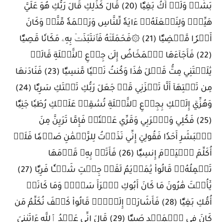
بَشَرٞ وَلَمۡ أَكُ بَغِيّٗا (20) قَالَ كَذَٰلِكِ قَالَ رَبُّكِ هُوَ عَلَيَّ
هَيِّنٞۖ وَلِنَجۡعَلَهُۥٓ ءَايَةٗ لِّلنَّاسِ وَرَحۡمَةٗ مِّنَّاۚ وَكَانَ
أَمۡرٗا مَّقۡضِيّٗا (21) ۞فَحَمَلَتۡهُ فَٱنتَبَذَتۡ بِهِۦ مَكَانٗا قَصِيّٗا
(22) فَأَجَآءَهَا ٱلۡمَخَاضُ إِلَىٰ جِذۡعِ ٱلنَّخۡلَةِ قَالَتۡ
يَٰلَيۡتَنِي مِتُّ قَبۡلَ هَٰذَا وَكُنتُ نَسۡيٗا مَّنسِيّٗا (23) فَنَادَىٰهَا
مِن تَحۡتِهَآ أَلَّا تَحۡزَنِي قَدۡ جَعَلَ رَبُّكِ تَحۡتَكِ سَرِيّٗا (24)
وَهُزِّيٓ إِلَيۡكِ بِجِذۡعِ ٱلنَّخۡلَةِ تُسَٰقِطۡ عَلَيۡكِ رُطَبٗا جَنِيّٗا
(25) فَكُلِي وَٱشۡرَبِي وَقَرِّي عَيۡنٗاۖ فَإِمَّا تَرَيِنَّ مِنَ
ٱلۡبَشَرِ أَحَدٗا فَقُولِيٓ إِنِّي نَذَرۡتُ لِلرَّحۡمَٰنِ صَوۡمٗا فَلَنۡ
أُكَلِّمَ ٱلۡيَوۡمَ إِنسِيّٗا (26) فَأَتَتۡ بِهِۦ قَوۡمَهَا
تَحۡمِلُهُۥۖ قَالُواْ يَٰمَرۡيَمُ لَقَدۡ جِئۡتِ شَيۡـٔٗا فَرِيّٗا (27)
يَٰٓأُخۡتَ هَٰرُونَ مَا كَانَ أَبُوكِ ٱمۡرَأَ سَوۡءٖ وَمَا كَانَتۡ
أُمُّكِ بَغِيّٗا (28) فَأَشَارَتۡ إِلَيۡهِۖ قَالُواْ كَيۡفَ نُكَلِّمُ مَن
كَانَ فِي ٱلۡمَهۡدِ صَبِيّٗا (29) قَالَ إِنِّي عَبۡدُ ٱللَّهِ ءَاتَىٰنِيَ