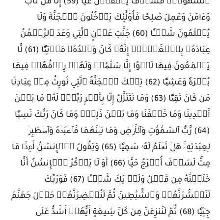
ٱلشَّهَوَٰتِۖ فَسَوۡفَ يَلۡقَوۡنَ غَيًّا (59) إِلَّا مَن تَابَ
وَءَامَنَ وَعَمِلَ صَٰلِحٗا فَأُوْلَٰٓئِكَ يَدۡخُلُونَ ٱلۡجَنَّةَ وَلَا
يُظۡلَمُونَ شَيۡـٔٗا (60) جَنَّٰتِ عَدۡنٍ ٱلَّتِي وَعَدَ ٱلرَّحۡمَٰنُ
عِبَادَهُۥ بِٱلۡغَيۡبِۚ إِنَّهُۥ كَانَ وَعۡدُهُۥ مَأۡتِيّٗا (61) لَّا
يَسۡمَعُونَ فِيهَا لَغۡوًا إِلَّا سَلَٰمٗاۖ وَلَهُمۡ رِزۡقُهُمۡ فِيهَا
بُكۡرَةٗ وَعَشِيّٗا (62) تِلۡكَ ٱلۡجَنَّةُ ٱلَّتِي نُورِثُ مِنۡ عِبَادِنَا
مَن كَانَ تَقِيّٗا (63) وَمَا نَتَنَزَّلُ إِلَّا بِأَمۡرِ رَبِّكَۖ لَهُۥ مَا بَيۡنَ
أَيۡدِينَا وَمَا خَلۡفَنَا وَمَا بَيۡنَ ذَٰلِكَۚ وَمَا كَانَ رَبُّكَ نَسِيّٗا
(64) رَّبُّ ٱلسَّمَٰوَٰتِ وَٱلۡأَرۡضِ وَمَا بَيۡنَهُمَا فَٱعۡبُدۡهُ وَٱصۡطَبِرۡ
لِعِبَٰدَتِهِۦۚ هَلۡ تَعۡلَمُ لَهُۥ سَمِيّٗا (65) وَيَقُولُ ٱلۡإِنسَٰنُ أَءِذَا مَا
مِتُّ لَسَوۡفَ أُخۡرَجُ حَيًّا (66) أَوَ لَا يَذۡكُرُ ٱلۡإِنسَٰنُ أَنَّا
خَلَقۡنَٰهُ مِن قَبۡلُ وَلَمۡ يَكُ شَيۡـٔٗا (67) فَوَرَبِّكَ
لَنَحۡشُرَنَّهُمۡ وَٱلشَّيَٰطِينَ ثُمَّ لَنُحۡضِرَنَّهُمۡ حَوۡلَ جَهَنَّمَ
جِثِيّٗا (68) ثُمَّ لَنَنزِعَنَّ مِن كُلِّ شِيعَةٍ أَيُّهُمۡ أَشَدُّ عَلَى