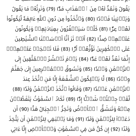
يَقُولُ وَنَمُدُّ لَهُۥ مِنَ ٱلۡعَذَابِ مَدّٗا (79) وَنَرِثُهُۥ مَا يَقُولُ
وَيَأۡتِينَا فَرۡدٗا (80) وَٱتَّخَذُواْ مِن دُونِ ٱللَّهِ ءَالِهَةٗ لِّيَكُونُواْ
لَهُمۡ عِزّٗا (81) كَلَّاۚ سَيَكۡفُرُونَ بِعِبَادَتِهِمۡ وَيَكُونُونَ
عَلَيۡهِمۡ ضِدًّا (82) أَلَمۡ تَرَ أَنَّآ أَرۡسَلۡنَا ٱلشَّيَٰطِينَ
عَلَى ٱلۡكَٰفِرِينَ تَؤُزُّهُمۡ أَزّٗا (83) فَلَا تَعۡجَلۡ عَلَيۡهِمۡۖ
إِنَّمَا نَعُدُّ لَهُمۡ عَدّٗا (84) يَوۡمَ نَحۡشُرُ ٱلۡمُتَّقِينَ إِلَى
ٱلرَّحۡمَٰنِ وَفۡدٗا (85) وَنَسُوقُ ٱلۡمُجۡرِمِينَ إِلَىٰ جَهَنَّمَ
وِرۡدٗا (86) لَّا يَمۡلِكُونَ ٱلشَّفَٰعَةَ إِلَّا مَنِ ٱتَّخَذَ عِندَ
ٱلرَّحۡمَٰنِ عَهۡدٗا (87) وَقَالُواْ ٱتَّخَذَ ٱلرَّحۡمَٰنُ وَلَدٗا (88)
لَّقَدۡ جِئۡتُمۡ شَيۡـًٔا إِدّٗا (89) تَكَادُ ٱلسَّمَٰوَٰتُ يَتَفَطَّرۡنَ
مِنۡهُ وَتَنشَقُّ ٱلۡأَرۡضُ وَتَخِرُّ ٱلۡجِبَالُ هَدًّا (90) أَن
دَعَوۡاْ لِلرَّحۡمَٰنِ وَلَدٗا (91) وَمَا يَنۢبَغِي لِلرَّحۡمَٰنِ أَن يَتَّخِذَ
وَلَدًا (92) إِن كُلُّ مَن فِي ٱلسَّمَٰوَٰتِ وَٱلۡأَرۡضِ إِلَّآ ءَاتِي