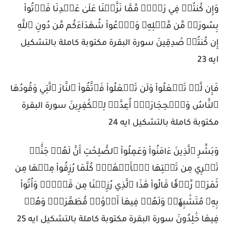
وَإِن كُنتُمۡ فِي رَيۡبٖ مِّمَّا نَزَّلۡنَا عَلَىٰ عَبۡدِنَا فَأۡتُواْ
بِسُورَةٖ مِّن مِّثۡلِهِۦ وَٱدۡعُواْ شُهَدَآءَكُم مِّن دُونِ ٱللَّهِ
إِن كُنتُمۡ صَٰدِقِينَ سورة البقرة مكتوبة كاملة بالتشكيل
ايه 23
فَإِن لَّمۡ تَفۡعَلُواْ وَلَن تَفۡعَلُواْ فَٱتَّقُواْ ٱلنَّارَ ٱلَّتِي وَقُودُهَا
ٱلنَّاسُ وَٱلۡحِجَارَةُۖ أُعِدَّتۡ لِلۡكَٰفِرِينَ سورة البقرة
مكتوبة كاملة بالتشكيل ايه 24
وَبَشِّرِ ٱلَّذِينَ ءَامَنُواْ وَعَمِلُواْ ٱلصَّٰلِحَٰتِ أَنَّ لَهُمۡ جَنَّٰتٖ
تَجۡرِي مِن تَحۡتِهَا ٱلۡأَنۡهَٰرُۖ كُلَّمَا رُزِقُواْ مِنۡهَا مِن
ثَمَرَةٖ رِّزۡقٗا قَالُواْ هَٰذَا ٱلَّذِي رُزِقۡنَا مِن قَبۡلُۖ وَأُتُواْ
بِهِۦ مُتَشَٰبِهٗاۖ وَلَهُمۡ فِيهَآ أَزۡوَٰجٞ مُّطَهَّرَةٞۖ وَهُمۡ
فِيهَا خَٰلِدُونَ سورة البقرة مكتوبة كاملة بالتشكيل ايه 25