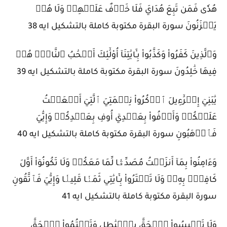
هُدٗى فَمَن تَبِعَ هُدَايَ فَلَا خَوۡفٌ عَلَيۡهِمۡ وَلَا هُمۡ
يَحۡزَنُونَ سورة البقرة مكتوبة كاملة بالتشكيل ايه 38
وَٱلَّذِينَ كَفَرُواْ وَكَذَّبُواْ بِـَٔايَٰتِنَآ أُوْلَٰٓئِكَ أَصۡحَٰبُ ٱلنَّارِۖ هُمۡ
فِيهَا خَٰلِدُونَ سورة البقرة مكتوبة كاملة بالتشكيل ايه 39
يَٰبَنِيٓ إِسۡرَٰٓءِيلَ ٱذۡكُرُواْ نِعۡمَتِيَ ٱلَّتِيٓ أَنۡعَمۡتُ
عَلَيۡكُمۡ وَأَوۡفُواْ بِعَهۡدِيٓ أُوفِ بِعَهۡدِكُمۡ وَإِيَّٰيَ
فَٱرۡهَبُونِ سورة البقرة مكتوبة كاملة بالتشكيل ايه 40
وَءَامِنُواْ بِمَآ أَنزَلۡتُ مُصَدِّقٗا لِّمَا مَعَكُمۡ وَلَا تَكُونُوٓاْ أَوَّلَ
كَافِرِۭ بِهِۦۖ وَلَا تَشۡتَرُواْ بِـَٔايَٰتِي ثَمَنٗا قَلِيلٗا وَإِيَّٰيَ فَٱتَّقُونِ
سورة البقرة مكتوبة كاملة بالتشكيل ايه 41
وَلَا تَلۡبِسُواْ ٱلۡحَقَّ بِٱلۡبَٰطِلِ وَتَكۡتُمُواْ ٱلۡحَقَّ