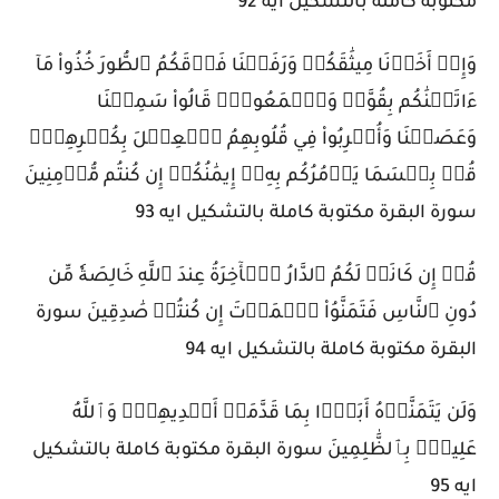
مكتوبة كاملة بالتشكيل ايه 92
وَإِذۡ أَخَذۡنَا مِيثَٰقَكُمۡ وَرَفَعۡنَا فَوۡقَكُمُ ٱلطُّورَ خُذُواْ مَآ
ءَاتَيۡنَٰكُم بِقُوَّةٖ وَٱسۡمَعُواْۖ قَالُواْ سَمِعۡنَا
وَعَصَيۡنَا وَأُشۡرِبُواْ فِي قُلُوبِهِمُ ٱلۡعِجۡلَ بِكُفۡرِهِمۡۚ
قُلۡ بِئۡسَمَا يَأۡمُرُكُم بِهِۦٓ إِيمَٰنُكُمۡ إِن كُنتُم مُّؤۡمِنِينَ
سورة البقرة مكتوبة كاملة بالتشكيل ايه 93
قُلۡ إِن كَانَتۡ لَكُمُ ٱلدَّارُ ٱلۡأٓخِرَةُ عِندَ ٱللَّهِ خَالِصَةٗ مِّن
دُونِ ٱلنَّاسِ فَتَمَنَّوُاْ ٱلۡمَوۡتَ إِن كُنتُمۡ صَٰدِقِينَ سورة
البقرة مكتوبة كاملة بالتشكيل ايه 94
وَلَن يَتَمَنَّوۡهُ أَبَدَۢا بِمَا قَدَّمَتۡ أَيۡدِيهِمۡۚ وَٱللَّهُ
عَلِيمُۢ بِٱلظَّٰلِمِينَ سورة البقرة مكتوبة كاملة بالتشكيل
ايه 95