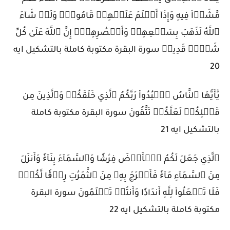
مَّشَوۡاْ فِيهِ وَإِذَآ أَظۡلَمَ عَلَيۡهِمۡ قَامُواْۚ وَلَوۡ شَآءَ
ٱللَّهُ لَذَهَبَ بِسَمۡعِهِمۡ وَأَبۡصَٰرِهِمۡۚ إِنَّ ٱللَّهَ عَلَىٰ كُلِّ
شَيۡءٖ قَدِيرٞ سورة البقرة مكتوبة كاملة بالتشكيل ايه
20
يَٰٓأَيُّهَا ٱلنَّاسُ ٱعۡبُدُواْ رَبَّكُمُ ٱلَّذِي خَلَقَكُمۡ وَٱلَّذِينَ مِن
قَبۡلِكُمۡ لَعَلَّكُمۡ تَتَّقُونَ سورة البقرة مكتوبة كاملة
بالتشكيل ايه 21
ٱلَّذِي جَعَلَ لَكُمُ ٱلۡأَرۡضَ فِرَٰشٗا وَٱلسَّمَآءَ بِنَآءٗ وَأَنزَلَ
مِنَ ٱلسَّمَآءِ مَآءٗ فَأَخۡرَجَ بِهِۦ مِنَ ٱلثَّمَرَٰتِ رِزۡقٗا لَّكُمۡۖ
فَلَا تَجۡعَلُواْ لِلَّهِ أَندَادٗا وَأَنتُمۡ تَعۡلَمُونَ سورة البقرة
مكتوبة كاملة بالتشكيل ايه 22