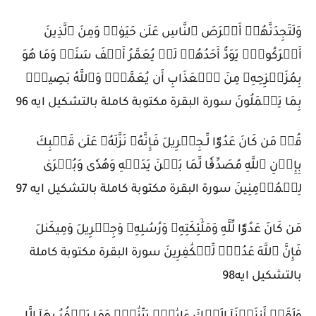
وَلَتَجِدَنَّهُمۡ أَحۡرَصَ ٱلنَّاسِ عَلَىٰ حَيَوٰةٖ وَمِنَ ٱلَّذِينَ
أَشۡرَكُواْۚ يَوَدُّ أَحَدُهُمۡ لَوۡ يُعَمَّرُ أَلۡفَ سَنَةٖ وَمَا هُوَ
بِمُزَحۡزِحِهِۦ مِنَ ٱلۡعَذَابِ أَن يُعَمَّرَۗ وَٱللَّهُ بَصِيرُۢ
بِمَا يَعۡمَلُونَ سورة البقرة مكتوبة كاملة بالتشكيل ايه 96
قُلۡ مَن كَانَ عَدُوّٗا لِّـجِبۡرِيلَ فَإِنَّهُۥ نَزَّلَهُۥ عَلَىٰ قَلۡبِكَ
بِإِذۡنِ ٱللَّهِ مُصَدِّقٗا لِّمَا بَيۡنَ يَدَيۡهِ وَهُدٗى وَبُشۡرَىٰ
لِلۡمُؤۡمِنِينَ سورة البقرة مكتوبة كاملة بالتشكيل ايه 97
مَن كَانَ عَدُوّٗا لِّلَّهِ وَمَلَٰٓئِكَتِهِۦ وَرُسُلِهِۦ وَجِبۡرِيلَ وَمِيكَىٰلَ
فَإِنَّ ٱللَّهَ عَدُوّٞ لِّلۡكَٰفِرِينَ سورة البقرة مكتوبة كاملة
بالتشكيل ايه98