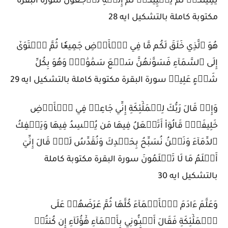
يُمِيتُكُمۡ ثُمَّ يُحۡيِيكُمۡ ثُمَّ إِلَيۡهِ تُرۡجَعُونَ سورة البقرة
مكتوبة كاملة بالتشكيل ايه 28
هُوَ ٱلَّذِي خَلَقَ لَكُم مَّا فِي ٱلۡأَرۡضِ جَمِيعٗا ثُمَّ ٱسۡتَوَىٰٓ
إِلَى ٱلسَّمَآءِ فَسَوَّىٰهُنَّ سَبۡعَ سَمَٰوَٰتٖۚ وَهُوَ بِكُلِّ
شَيۡءٍ عَلِيمٞ سورة البقرة مكتوبة كاملة بالتشكيل ايه 29
وَإِذۡ قَالَ رَبُّكَ لِلۡمَلَٰٓئِكَةِ إِنِّي جَاعِلٞ فِي ٱلۡأَرۡضِ
خَلِيفَةٗۖ قَالُوٓاْ أَتَجۡعَلُ فِيهَا مَن يُفۡسِدُ فِيهَا وَيَسۡفِكُ
ٱلدِّمَآءَ وَنَحۡنُ نُسَبِّحُ بِحَمۡدِكَ وَنُقَدِّسُ لَكَۖ قَالَ إِنِّيٓ
أَعۡلَمُ مَا لَا تَعۡلَمُونَ سورة البقرة مكتوبة كاملة
بالتشكيل ايه 30
وَعَلَّمَ ءَادَمَ ٱلۡأَسۡمَآءَ كُلَّهَا ثُمَّ عَرَضَهُمۡ عَلَى
ٱلۡمَلَٰٓئِكَةِ فَقَالَ أَنۢبِـُٔونِي بِأَسۡمَآءِ هَٰٓؤُلَآءِ إِن كُنتُمۡ