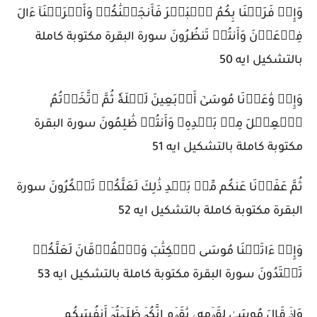
وَإِذۡ فَرَقۡنَا بِكُمُ ٱلۡبَحۡرَ فَأَنجَيۡنَٰكُمۡ وَأَغۡرَقۡنَآ ءَالَ
فِرۡعَوۡنَ وَأَنتُمۡ تَنظُرُونَ سورة البقرة مكتوبة كاملة
بالتشكيل ايه 50
وَإِذۡ وَٰعَدۡنَا مُوسَىٰٓ أَرۡبَعِينَ لَيۡلَةٗ ثُمَّ ٱتَّخَذۡتُمُ
ٱلۡعِجۡلَ مِنۢ بَعۡدِهِۦ وَأَنتُمۡ ظَٰلِمُونَ سورة البقرة
مكتوبة كاملة بالتشكيل ايه 51
ثُمَّ عَفَوۡنَا عَنكُم مِّنۢ بَعۡدِ ذَٰلِكَ لَعَلَّكُمۡ تَشۡكُرُونَ سورة
البقرة مكتوبة كاملة بالتشكيل ايه 52
وَإِذۡ ءَاتَيۡنَا مُوسَى ٱلۡكِتَٰبَ وَٱلۡفُرۡقَانَ لَعَلَّكُمۡ
تَهۡتَدُونَ سورة البقرة مكتوبة كاملة بالتشكيل ايه 53
وَإِذۡ قَالَ مُوسَىٰ لِقَوۡمِهِۦ يَٰقَوۡمِ إِنَّكُمۡ ظَلَمۡتُمۡ أَنفُسَكُم