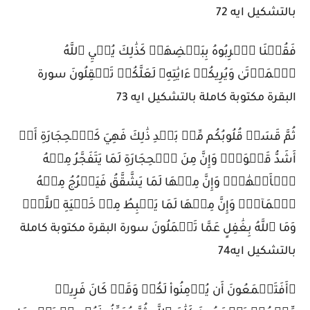
بالتشكيل ايه 72
فَقُلۡنَا ٱضۡرِبُوهُ بِبَعۡضِهَاۚ كَذَٰلِكَ يُحۡيِ ٱللَّهُ
ٱلۡمَوۡتَىٰ وَيُرِيكُمۡ ءَايَٰتِهِۦ لَعَلَّكُمۡ تَعۡقِلُونَ سورة
البقرة مكتوبة كاملة بالتشكيل ايه 73
ثُمَّ قَسَتۡ قُلُوبُكُم مِّنۢ بَعۡدِ ذَٰلِكَ فَهِيَ كَٱلۡحِجَارَةِ أَوۡ
أَشَدُّ قَسۡوَةٗۚ وَإِنَّ مِنَ ٱلۡحِجَارَةِ لَمَا يَتَفَجَّرُ مِنۡهُ
ٱلۡأَنۡهَٰرُۚ وَإِنَّ مِنۡهَا لَمَا يَشَّقَّقُ فَيَخۡرُجُ مِنۡهُ
ٱلۡمَآءُۚ وَإِنَّ مِنۡهَا لَمَا يَهۡبِطُ مِنۡ خَشۡيَةِ ٱللَّهِۗ
وَمَا ٱللَّهُ بِغَٰفِلٍ عَمَّا تَعۡمَلُونَ سورة البقرة مكتوبة كاملة
بالتشكيل ايه74
۞أَفَتَطۡمَعُونَ أَن يُؤۡمِنُواْ لَكُمۡ وَقَدۡ كَانَ فَرِيقٞ