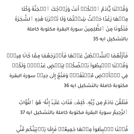
وَقُلۡنَا يَٰٓـَٔادَمُ ٱسۡكُنۡ أَنتَ وَزَوۡجُكَ ٱلۡجَنَّةَ وَكُلَا
مِنۡهَا رَغَدًا حَيۡثُ شِئۡتُمَا وَلَا تَقۡرَبَا هَٰذِهِ ٱلشَّجَرَةَ
فَتَكُونَا مِنَ ٱلظَّٰلِمِينَ سورة البقرة مكتوبة كاملة
بالتشكيل ايه 35
فَأَزَلَّهُمَا ٱلشَّيۡطَٰنُ عَنۡهَا فَأَخۡرَجَهُمَا مِمَّا كَانَا فِيهِۖ
وَقُلۡنَا ٱهۡبِطُواْ بَعۡضُكُمۡ لِبَعۡضٍ عَدُوّٞۖ وَلَكُمۡ
فِي ٱلۡأَرۡضِ مُسۡتَقَرّٞ وَمَتَٰعٌ إِلَىٰ حِينٖ سورة البقرة
مكتوبة كاملة بالتشكيل ايه 36
فَتَلَقَّىٰٓ ءَادَمُ مِن رَّبِّهِۦ كَلِمَٰتٖ فَتَابَ عَلَيۡهِۚ إِنَّهُۥ هُوَ ٱلتَّوَّابُ
ٱلرَّحِيمُ سورة البقرة مكتوبة كاملة بالتشكيل ايه 37
قُلۡنَا ٱهۡبِطُواْ مِنۡهَا جَمِيعٗاۖ فَإِمَّا يَأۡتِيَنَّكُم مِّنِّي