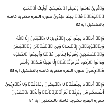
وَٱلَّذِينَ ءَامَنُواْ وَعَمِلُواْ ٱلصَّٰلِحَٰتِ أُوْلَٰٓئِكَ أَصۡحَٰبُ
ٱلۡجَنَّةِۖ هُمۡ فِيهَا خَٰلِدُونَ سورة البقرة مكتوبة كاملة
بالتشكيل ايه 82
وَإِذۡ أَخَذۡنَا مِيثَٰقَ بَنِيٓ إِسۡرَٰٓءِيلَ لَا تَعۡبُدُونَ إِلَّا ٱللَّهَ
وَبِٱلۡوَٰلِدَيۡنِ إِحۡسَانٗا وَذِي ٱلۡقُرۡبَىٰ وَٱلۡيَتَٰمَىٰ
وَٱلۡمَسَٰكِينِ وَقُولُواْ لِلنَّاسِ حُسۡنٗا وَأَقِيمُواْ ٱلصَّلَوٰةَ
وَءَاتُواْ ٱلزَّكَوٰةَ ثُمَّ تَوَلَّيۡتُمۡ إِلَّا قَلِيلٗا مِّنكُمۡ وَأَنتُم
مُّعۡرِضُونَ سورة البقرة مكتوبة كاملة بالتشكيل ايه 83
وَإِذۡ أَخَذۡنَا مِيثَٰقَكُمۡ لَا تَسۡفِكُونَ دِمَآءَكُمۡ وَلَا تُخۡرِجُونَ
أَنفُسَكُم مِّن دِيَٰرِكُمۡ ثُمَّ أَقۡرَرۡتُمۡ وَأَنتُمۡ تَشۡهَدُونَ
سورة البقرة مكتوبة كاملة بالتشكيل ايه 84