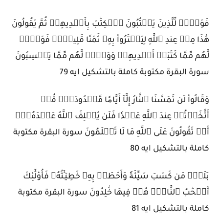
فَوَيۡلٞ لِّلَّذِينَ يَكۡتُبُونَ ٱلۡكِتَٰبَ بِأَيۡدِيهِمۡ ثُمَّ يَقُولُونَ
هَٰذَا مِنۡ عِندِ ٱللَّهِ لِيَشۡتَرُواْ بِهِۦ ثَمَنٗا قَلِيلٗاۖ فَوَيۡلٞ
لَّهُم مِّمَّا كَتَبَتۡ أَيۡدِيهِمۡ وَوَيۡلٞ لَّهُم مِّمَّا يَكۡسِبُونَ
سورة البقرة مكتوبة كاملة بالتشكيل ايه 79
وَقَالُواْ لَن تَمَسَّنَا ٱلنَّارُ إِلَّآ أَيَّامٗا مَّعۡدُودَةٗۚ قُلۡ
أَتَّخَذۡتُمۡ عِندَ ٱللَّهِ عَهۡدٗا فَلَن يُخۡلِفَ ٱللَّهُ عَهۡدَهُۥٓۖ
أَمۡ تَقُولُونَ عَلَى ٱللَّهِ مَا لَا تَعۡلَمُونَ سورة البقرة مكتوبة
كاملة بالتشكيل ايه 80
بَلَىٰۚ مَن كَسَبَ سَيِّئَةٗ وَأَحَٰطَتۡ بِهِۦ خَطِيٓـَٔتُهُۥ فَأُوْلَٰٓئِكَ
أَصۡحَٰبُ ٱلنَّارِۖ هُمۡ فِيهَا خَٰلِدُونَ سورة البقرة مكتوبة
كاملة بالتشكيل ايه 81