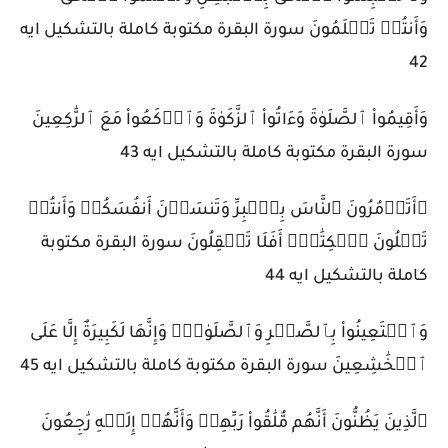
وَأَنتُمۡ تَعۡلَمُونَ سورة البقرة مكتوبة كاملة بالتشكيل ايه
42
وَأَقِيمُواْ ٱلصَّلَوٰةَ وَءَاتُواْ ٱلزَّكَوٰةَ وَٱرۡكَعُواْ مَعَ ٱلرَّٰكِعِينَ
سورة البقرة مكتوبة كاملة بالتشكيل ايه 43
۞أَتَأۡمُرُونَ ٱلنَّاسَ بِٱلۡبِرِّ وَتَنسَوۡنَ أَنفُسَكُمۡ وَأَنتُمۡ
تَتۡلُونَ ٱلۡكِتَٰبَۚ أَفَلَا تَعۡقِلُونَ سورة البقرة مكتوبة
كاملة بالتشكيل ايه 44
وَٱسۡتَعِينُواْ بِٱلصَّبۡرِ وَٱلصَّلَوٰةِۚ وَإِنَّهَا لَكَبِيرَةٌ إِلَّا عَلَى
ٱلۡخَٰشِعِينَ سورة البقرة مكتوبة كاملة بالتشكيل ايه 45
ٱلَّذِينَ يَظُنُّونَ أَنَّهُم مُّلَٰقُواْ رَبِّهِمۡ وَأَنَّهُمۡ إِلَيۡهِ رَٰجِعُونَ