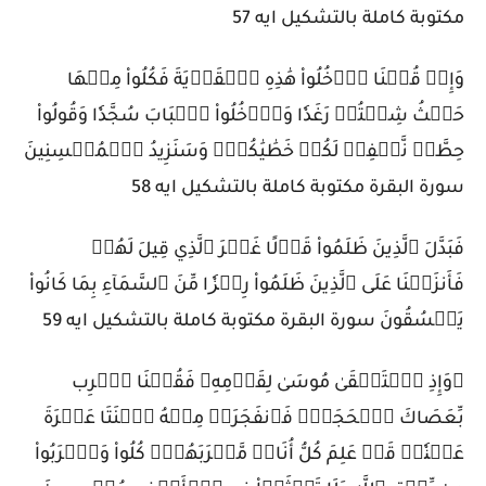
مكتوبة كاملة بالتشكيل ايه 57
وَإِذۡ قُلۡنَا ٱدۡخُلُواْ هَٰذِهِ ٱلۡقَرۡيَةَ فَكُلُواْ مِنۡهَا
حَيۡثُ شِئۡتُمۡ رَغَدٗا وَٱدۡخُلُواْ ٱلۡبَابَ سُجَّدٗا وَقُولُواْ
حِطَّةٞ نَّغۡفِرۡ لَكُمۡ خَطَٰيَٰكُمۡۚ وَسَنَزِيدُ ٱلۡمُحۡسِنِينَ
سورة البقرة مكتوبة كاملة بالتشكيل ايه 58
فَبَدَّلَ ٱلَّذِينَ ظَلَمُواْ قَوۡلًا غَيۡرَ ٱلَّذِي قِيلَ لَهُمۡ
فَأَنزَلۡنَا عَلَى ٱلَّذِينَ ظَلَمُواْ رِجۡزٗا مِّنَ ٱلسَّمَآءِ بِمَا كَانُواْ
يَفۡسُقُونَ سورة البقرة مكتوبة كاملة بالتشكيل ايه 59
۞وَإِذِ ٱسۡتَسۡقَىٰ مُوسَىٰ لِقَوۡمِهِۦ فَقُلۡنَا ٱضۡرِب
بِّعَصَاكَ ٱلۡحَجَرَۖ فَٱنفَجَرَتۡ مِنۡهُ ٱثۡنَتَا عَشۡرَةَ
عَيۡنٗاۖ قَدۡ عَلِمَ كُلُّ أُنَاسٖ مَّشۡرَبَهُمۡۖ كُلُواْ وَٱشۡرَبُواْ