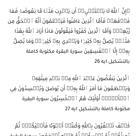
۞إِنَّ ٱللَّهَ لَا يَسۡتَحۡيِۦٓ أَن يَضۡرِبَ مَثَلٗا مَّا بَعُوضَةٗ فَمَا
فَوۡقَهَاۚ فَأَمَّا ٱلَّذِينَ ءَامَنُواْ فَيَعۡلَمُونَ أَنَّهُ ٱلۡحَقُّ مِن
رَّبِّهِمۡۖ وَأَمَّا ٱلَّذِينَ كَفَرُواْ فَيَقُولُونَ مَاذَآ أَرَادَ ٱللَّهُ بِهَٰذَا
مَثَلٗاۘ يُضِلُّ بِهِۦ كَثِيرٗا وَيَهۡدِي بِهِۦ كَثِيرٗاۚ وَمَا يُضِلُّ
بِهِۦٓ إِلَّا ٱلۡفَٰسِقِينَ سورة البقرة مكتوبة كاملة
بالتشكيل ايه 26
ٱلَّذِينَ يَنقُضُونَ عَهۡدَ ٱللَّهِ مِنۢ بَعۡدِ مِيثَٰقِهِۦ
وَيَقۡطَعُونَ مَآ أَمَرَ ٱللَّهُ بِهِۦٓ أَن يُوصَلَ وَيُفۡسِدُونَ فِي
ٱلۡأَرۡضِۚ أُوْلَٰٓئِكَ هُمُ ٱلۡخَٰسِرُونَ سورة البقرة
مكتوبة كاملة بالتشكيل ايه 27
كَيۡفَ تَكۡفُرُونَ بِٱللَّهِ وَكُنتُمۡ أَمۡوَٰتٗا فَأَحۡيَٰكُمۡۖ ثُمَّ