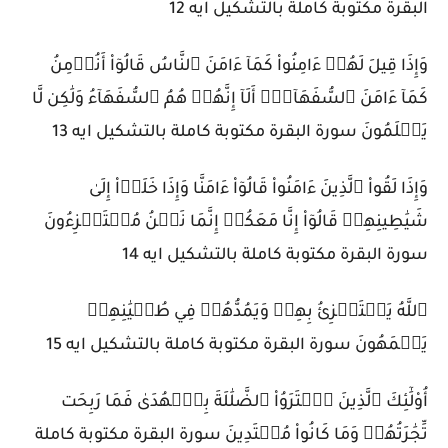
البقرة مكتوبة كاملة بالتشكيل ايه 12
وَإِذَا قِيلَ لَهُمۡ ءَامِنُواْ كَمَآ ءَامَنَ ٱلنَّاسُ قَالُوٓاْ أَنُؤۡمِنُ
كَمَآ ءَامَنَ ٱلسُّفَهَآءُۗ أَلَآ إِنَّهُمۡ هُمُ ٱلسُّفَهَآءُ وَلَٰكِن لَّا
يَعۡلَمُونَ سورة البقرة مكتوبة كاملة بالتشكيل ايه 13
وَإِذَا لَقُواْ ٱلَّذِينَ ءَامَنُواْ قَالُوٓاْ ءَامَنَّا وَإِذَا خَلَوۡاْ إِلَىٰ
شَيَٰطِينِهِمۡ قَالُوٓاْ إِنَّا مَعَكُمۡ إِنَّمَا نَحۡنُ مُسۡتَهۡزِءُونَ
سورة البقرة مكتوبة كاملة بالتشكيل ايه 14
ٱللَّهُ يَسۡتَهۡزِئُ بِهِمۡ وَيَمُدُّهُمۡ فِي طُغۡيَٰنِهِمۡ
يَعۡمَهُونَ سورة البقرة مكتوبة كاملة بالتشكيل ايه 15
أُوْلَٰٓئِكَ ٱلَّذِينَ ٱشۡتَرَوُاْ ٱلضَّلَٰلَةَ بِٱلۡهُدَىٰ فَمَا رَبِحَت
تِّجَٰرَتُهُمۡ وَمَا كَانُواْ مُهۡتَدِينَ سورة البقرة مكتوبة كاملة