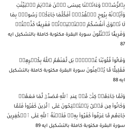
بِٱلرُّسُلِۖ وَءَاتَيۡنَا عِيسَى ٱبۡنَ مَرۡيَمَ ٱلۡبَيِّنَٰتِ
وَأَيَّدۡنَٰهُ بِرُوحِ ٱلۡقُدُسِۗ أَفَكُلَّمَا جَآءَكُمۡ رَسُولُۢ بِمَا
لَا تَهۡوَىٰٓ أَنفُسُكُمُ ٱسۡتَكۡبَرۡتُمۡ فَفَرِيقٗا كَذَّبۡتُمۡ
وَفَرِيقٗا تَقۡتُلُونَ سورة البقرة مكتوبة كاملة بالتشكيل ايه
87
وَقَالُواْ قُلُوبُنَا غُلۡفُۢۚ بَل لَّعَنَهُمُ ٱللَّهُ بِكُفۡرِهِمۡ
فَقَلِيلٗا مَّا يُؤۡمِنُونَ سورة البقرة مكتوبة كاملة بالتشكيل
ايه 88
وَلَمَّا جَآءَهُمۡ كِتَٰبٞ مِّنۡ عِندِ ٱللَّهِ مُصَدِّقٞ لِّمَا مَعَهُمۡ
وَكَانُواْ مِن قَبۡلُ يَسۡتَفۡتِحُونَ عَلَى ٱلَّذِينَ كَفَرُواْ فَلَمَّا
جَآءَهُم مَّا عَرَفُواْ كَفَرُواْ بِهِۦۚ فَلَعۡنَةُ ٱللَّهِ عَلَى ٱلۡكَٰفِرِينَ
سورة البقرة مكتوبة كاملة بالتشكيل ايه 89