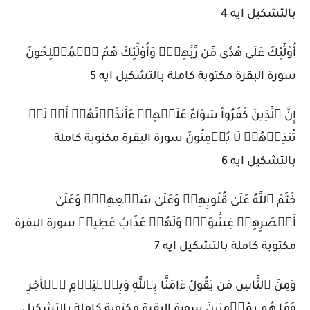
بالتشكيل ايه 4
أُوْلَٰٓئِكَ عَلَىٰ هُدٗى مِّن رَّبِّهِمۡۖ وَأُوْلَٰٓئِكَ هُمُ ٱلۡمُفۡلِحُونَ
سورة البقرة مكتوبة كاملة بالتشكيل ايه 5
إِنَّ ٱلَّذِينَ كَفَرُواْ سَوَآءٌ عَلَيۡهِمۡ ءَأَنذَرۡتَهُمۡ أَمۡ لَمۡ
تُنذِرۡهُمۡ لَا يُؤۡمِنُونَ سورة البقرة مكتوبة كاملة
بالتشكيل ايه 6
خَتَمَ ٱللَّهُ عَلَىٰ قُلُوبِهِمۡ وَعَلَىٰ سَمۡعِهِمۡۖ وَعَلَىٰٓ
أَبۡصَٰرِهِمۡ غِشَٰوَةٞۖ وَلَهُمۡ عَذَابٌ عَظِيمٞ سورة البقرة
مكتوبة كاملة بالتشكيل ايه 7
وَمِنَ ٱلنَّاسِ مَن يَقُولُ ءَامَنَّا بِٱللَّهِ وَبِٱلۡيَوۡمِ ٱلۡأٓخِرِ
وَمَا هُم بِمُؤۡمِنِينَ سورة البقرة مكتوبة كاملة بالتشكيل