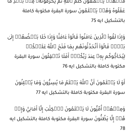
مِّنۡهُمۡ يَسۡمَعُونَ كَلَٰمَ ٱللَّهِ ثُمَّ يُحَرِّفُونَهُۥ مِنۢ بَعۡدِ مَا
عَقَلُوهُ وَهُمۡ يَعۡلَمُونَ سورة البقرة مكتوبة كاملة
بالتشكيل ايه 75
وَإِذَا لَقُواْ ٱلَّذِينَ ءَامَنُواْ قَالُوٓاْ ءَامَنَّا وَإِذَا خَلَا بَعۡضُهُمۡ إِلَىٰ
بَعۡضٖ قَالُوٓاْ أَتُحَدِّثُونَهُم بِمَا فَتَحَ ٱللَّهُ عَلَيۡكُمۡ
لِيُحَآجُّوكُم بِهِۦ عِندَ رَبِّكُمۡۚ أَفَلَا تَعۡقِلُونَ سورة البقرة
مكتوبة كاملة بالتشكيل ايه 76
أَوَ لَا يَعۡلَمُونَ أَنَّ ٱللَّهَ يَعۡلَمُ مَا يُسِرُّونَ وَمَا يُعۡلِنُونَ
سورة البقرة مكتوبة كاملة بالتشكيل ايه 77
وَمِنۡهُمۡ أُمِّيُّونَ لَا يَعۡلَمُونَ ٱلۡكِتَٰبَ إِلَّآ أَمَانِيَّ وَإِنۡ
هُمۡ إِلَّا يَظُنُّونَ سورة البقرة مكتوبة كاملة بالتشكيل ايه
78