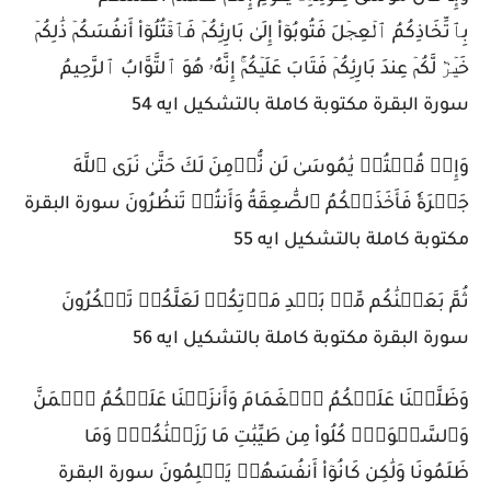
بِٱتِّخَاذِكُمُ ٱلۡعِجۡلَ فَتُوبُوٓاْ إِلَىٰ بَارِئِكُمۡ فَٱقۡتُلُوٓاْ أَنفُسَكُمۡ ذَٰلِكُمۡ
خَيۡرٞ لَّكُمۡ عِندَ بَارِئِكُمۡ فَتَابَ عَلَيۡكُمۡۚ إِنَّهُۥ هُوَ ٱلتَّوَّابُ ٱلرَّحِيمُ
سورة البقرة مكتوبة كاملة بالتشكيل ايه 54
وَإِذۡ قُلۡتُمۡ يَٰمُوسَىٰ لَن نُّؤۡمِنَ لَكَ حَتَّىٰ نَرَى ٱللَّهَ
جَهۡرَةٗ فَأَخَذَتۡكُمُ ٱلصَّٰعِقَةُ وَأَنتُمۡ تَنظُرُونَ سورة البقرة
مكتوبة كاملة بالتشكيل ايه 55
ثُمَّ بَعَثۡنَٰكُم مِّنۢ بَعۡدِ مَوۡتِكُمۡ لَعَلَّكُمۡ تَشۡكُرُونَ
سورة البقرة مكتوبة كاملة بالتشكيل ايه 56
وَظَلَّلۡنَا عَلَيۡكُمُ ٱلۡغَمَامَ وَأَنزَلۡنَا عَلَيۡكُمُ ٱلۡمَنَّ
وَٱلسَّلۡوَىٰۖ كُلُواْ مِن طَيِّبَٰتِ مَا رَزَقۡنَٰكُمۡۚ وَمَا
ظَلَمُونَا وَلَٰكِن كَانُوٓاْ أَنفُسَهُمۡ يَظۡلِمُونَ سورة البقرة