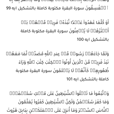
وَلَقَدۡ أَنزَلۡنَآ إِلَيۡكَ ءَايَٰتِۭ بَيِّنَٰتٖۖ وَمَا يَكۡفُرُ بِهَآ إِلَّا
ٱلۡفَٰسِقُونَ سورة البقرة مكتوبة كاملة بالتشكيل ايه 99
أَوَ كُلَّمَا عَٰهَدُواْ عَهۡدٗا نَّبَذَهُۥ فَرِيقٞ مِّنۡهُمۚ بَلۡ
أَكۡثَرُهُمۡ لَا يُؤۡمِنُونَ سورة البقرة مكتوبة كاملة
بالتشكيل ايه 100
وَلَمَّا جَآءَهُمۡ رَسُولٞ مِّنۡ عِندِ ٱللَّهِ مُصَدِّقٞ لِّمَا مَعَهُمۡ
نَبَذَ فَرِيقٞ مِّنَ ٱلَّذِينَ أُوتُواْ ٱلۡكِتَٰبَ كِتَٰبَ ٱللَّهِ وَرَآءَ
ظُهُورِهِمۡ كَأَنَّهُمۡ لَا يَعۡلَمُونَ سورة البقرة مكتوبة
كاملة بالتشكيل ايه 101
وَٱتَّبَعُواْ مَا تَتۡلُواْ ٱلشَّيَٰطِينُ عَلَىٰ مُلۡكِ سُلَيۡمَٰنَۖ
وَمَا كَفَرَ سُلَيۡمَٰنُ وَلَٰكِنَّ ٱلشَّيَٰطِينَ كَفَرُواْ يُعَلِّمُونَ
ٱلنَّاسَ ٱلسِّحۡرَ وَمَآ أُنزِلَ عَلَى ٱلۡمَلَكَيۡنِ بِبَابِلَ هَٰرُوتَ