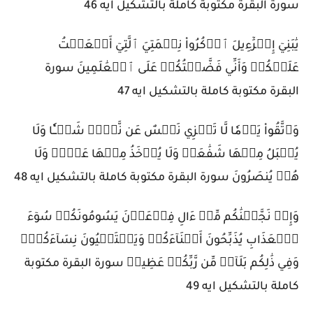
سورة البقرة مكتوبة كاملة بالتشكيل ايه 46
يَٰبَنِيٓ إِسۡرَٰٓءِيلَ ٱذۡكُرُواْ نِعۡمَتِيَ ٱلَّتِيٓ أَنۡعَمۡتُ
عَلَيۡكُمۡ وَأَنِّي فَضَّلۡتُكُمۡ عَلَى ٱلۡعَٰلَمِينَ سورة
البقرة مكتوبة كاملة بالتشكيل ايه 47
وَٱتَّقُواْ يَوۡمٗا لَّا تَجۡزِي نَفۡسٌ عَن نَّفۡسٖ شَيۡـٔٗا وَلَا
يُقۡبَلُ مِنۡهَا شَفَٰعَةٞ وَلَا يُؤۡخَذُ مِنۡهَا عَدۡلٞ وَلَا
هُمۡ يُنصَرُونَ سورة البقرة مكتوبة كاملة بالتشكيل ايه 48
وَإِذۡ نَجَّيۡنَٰكُم مِّنۡ ءَالِ فِرۡعَوۡنَ يَسُومُونَكُمۡ سُوٓءَ
ٱلۡعَذَابِ يُذَبِّحُونَ أَبۡنَآءَكُمۡ وَيَسۡتَحۡيُونَ نِسَآءَكُمۡۚ
وَفِي ذَٰلِكُم بَلَآءٞ مِّن رَّبِّكُمۡ عَظِيمٞ سورة البقرة مكتوبة
كاملة بالتشكيل ايه 49