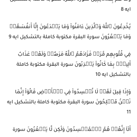
ايه 8
يُخَٰدِعُونَ ٱللَّهَ وَٱلَّذِينَ ءَامَنُواْ وَمَا يَخۡدَعُونَ إِلَّآ أَنفُسَهُمۡ
وَمَا يَشۡعُرُونَ سورة البقرة مكتوبة كاملة بالتشكيل ايه 9
فِي قُلُوبِهِم مَّرَضٞ فَزَادَهُمُ ٱللَّهُ مَرَضٗاۖ وَلَهُمۡ عَذَابٌ
أَلِيمُۢ بِمَا كَانُواْ يَكۡذِبُونَ سورة البقرة مكتوبة كاملة
بالتشكيل ايه 10
وَإِذَا قِيلَ لَهُمۡ لَا تُفۡسِدُواْ فِي ٱلۡأَرۡضِ قَالُوٓاْ إِنَّمَا
نَحۡنُ مُصۡلِحُونَ سورة البقرة مكتوبة كاملة بالتشكيل ايه
11
أَلَآ إِنَّهُمۡ هُمُ ٱلۡمُفۡسِدُونَ وَلَٰكِن لَّا يَشۡعُرُونَ سورة