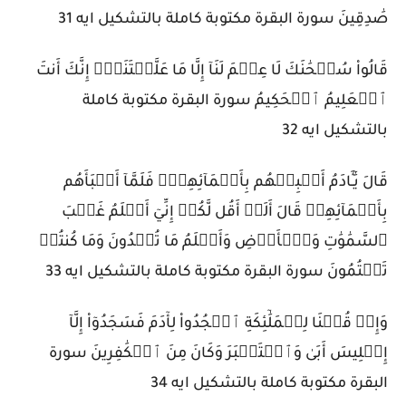
صَٰدِقِينَ سورة البقرة مكتوبة كاملة بالتشكيل ايه 31
قَالُواْ سُبۡحَٰنَكَ لَا عِلۡمَ لَنَآ إِلَّا مَا عَلَّمۡتَنَآۖ إِنَّكَ أَنتَ
ٱلۡعَلِيمُ ٱلۡحَكِيمُ سورة البقرة مكتوبة كاملة
بالتشكيل ايه 32
قَالَ يَٰٓـَٔادَمُ أَنۢبِئۡهُم بِأَسۡمَآئِهِمۡۖ فَلَمَّآ أَنۢبَأَهُم
بِأَسۡمَآئِهِمۡ قَالَ أَلَمۡ أَقُل لَّكُمۡ إِنِّيٓ أَعۡلَمُ غَيۡبَ
ٱلسَّمَٰوَٰتِ وَٱلۡأَرۡضِ وَأَعۡلَمُ مَا تُبۡدُونَ وَمَا كُنتُمۡ
تَكۡتُمُونَ سورة البقرة مكتوبة كاملة بالتشكيل ايه 33
وَإِذۡ قُلۡنَا لِلۡمَلَٰٓئِكَةِ ٱسۡجُدُواْ لِأٓدَمَ فَسَجَدُوٓاْ إِلَّآ
إِبۡلِيسَ أَبَىٰ وَٱسۡتَكۡبَرَ وَكَانَ مِنَ ٱلۡكَٰفِرِينَ سورة
البقرة مكتوبة كاملة بالتشكيل ايه 34