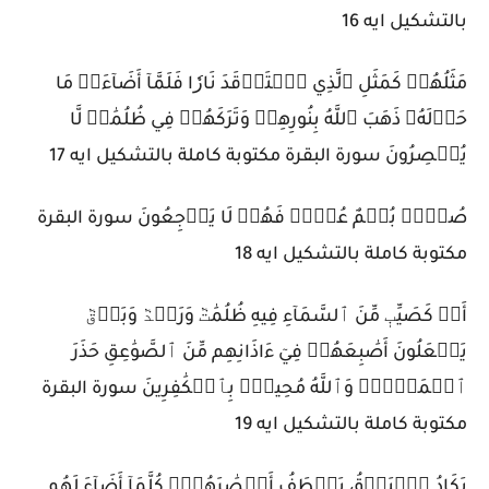
بالتشكيل ايه 16
مَثَلُهُمۡ كَمَثَلِ ٱلَّذِي ٱسۡتَوۡقَدَ نَارٗا فَلَمَّآ أَضَآءَتۡ مَا
حَوۡلَهُۥ ذَهَبَ ٱللَّهُ بِنُورِهِمۡ وَتَرَكَهُمۡ فِي ظُلُمَٰتٖ لَّا
يُبۡصِرُونَ سورة البقرة مكتوبة كاملة بالتشكيل ايه 17
صُمُّۢ بُكۡمٌ عُمۡيٞ فَهُمۡ لَا يَرۡجِعُونَ سورة البقرة
مكتوبة كاملة بالتشكيل ايه 18
أَوۡ كَصَيِّبٖ مِّنَ ٱلسَّمَآءِ فِيهِ ظُلُمَٰتٞ وَرَعۡدٞ وَبَرۡقٞ
يَجۡعَلُونَ أَصَٰبِعَهُمۡ فِيٓ ءَاذَانِهِم مِّنَ ٱلصَّوَٰعِقِ حَذَرَ
ٱلۡمَوۡتِۚ وَٱللَّهُ مُحِيطُۢ بِٱلۡكَٰفِرِينَ سورة البقرة
مكتوبة كاملة بالتشكيل ايه 19
يَكَادُ ٱلۡبَرۡقُ يَخۡطَفُ أَبۡصَٰرَهُمۡۖ كُلَّمَآ أَضَآءَ لَهُم