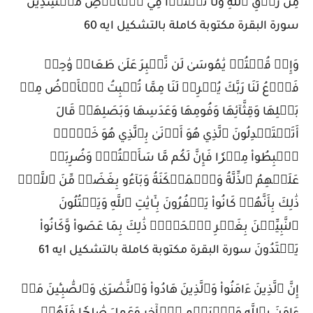
مِن رِّزۡقِ ٱللَّهِ وَلَا تَعۡثَوۡاْ فِي ٱلۡأَرۡضِ مُفۡسِدِينَ
سورة البقرة مكتوبة كاملة بالتشكيل ايه 60
وَإِذۡ قُلۡتُمۡ يَٰمُوسَىٰ لَن نَّصۡبِرَ عَلَىٰ طَعَامٖ وَٰحِدٖ
فَٱدۡعُ لَنَا رَبَّكَ يُخۡرِجۡ لَنَا مِمَّا تُنۢبِتُ ٱلۡأَرۡضُ مِنۢ
بَقۡلِهَا وَقِثَّآئِهَا وَفُومِهَا وَعَدَسِهَا وَبَصَلِهَاۖ قَالَ
أَتَسۡتَبۡدِلُونَ ٱلَّذِي هُوَ أَدۡنَىٰ بِٱلَّذِي هُوَ خَيۡرٌۚ
ٱهۡبِطُواْ مِصۡرٗا فَإِنَّ لَكُم مَّا سَأَلۡتُمۡۗ وَضُرِبَتۡ
عَلَيۡهِمُ ٱلذِّلَّةُ وَٱلۡمَسۡكَنَةُ وَبَآءُو بِغَضَبٖ مِّنَ ٱللَّهِۗ
ذَٰلِكَ بِأَنَّهُمۡ كَانُواْ يَكۡفُرُونَ بِـَٔايَٰتِ ٱللَّهِ وَيَقۡتُلُونَ
ٱلنَّبِيِّـۧنَ بِغَيۡرِ ٱلۡحَقِّۗ ذَٰلِكَ بِمَا عَصَواْ وَّكَانُواْ
يَعۡتَدُونَ سورة البقرة مكتوبة كاملة بالتشكيل ايه 61
إِنَّ ٱلَّذِينَ ءَامَنُواْ وَٱلَّذِينَ هَادُواْ وَٱلنَّصَٰرَىٰ وَٱلصَّٰبِـِٔينَ مَنۡ