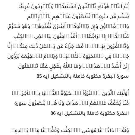
ثُمَّ أَنتُمۡ هَٰٓؤُلَآءِ تَقۡتُلُونَ أَنفُسَكُمۡ وَتُخۡرِجُونَ فَرِيقٗا
مِّنكُم مِّن دِيَٰرِهِمۡ تَظَٰهَرُونَ عَلَيۡهِم بِٱلۡإِثۡمِ
وَٱلۡعُدۡوَٰنِ وَإِن يَأۡتُوكُمۡ أُسَٰرَىٰ تُفَٰدُوهُمۡ وَهُوَ مُحَرَّمٌ
عَلَيۡكُمۡ إِخۡرَاجُهُمۡۚ أَفَتُؤۡمِنُونَ بِبَعۡضِ ٱلۡكِتَٰبِ
وَتَكۡفُرُونَ بِبَعۡضٖۚ فَمَا جَزَآءُ مَن يَفۡعَلُ ذَٰلِكَ مِنكُمۡ إِلَّا
خِزۡيٞ فِي ٱلۡحَيَوٰةِ ٱلدُّنۡيَاۖ وَيَوۡمَ ٱلۡقِيَٰمَةِ يُرَدُّونَ
إِلَىٰٓ أَشَدِّ ٱلۡعَذَابِۗ وَمَا ٱللَّهُ بِغَٰفِلٍ عَمَّا تَعۡمَلُونَ
سورة البقرة مكتوبة كاملة بالتشكيل ايه 85
أُوْلَٰٓئِكَ ٱلَّذِينَ ٱشۡتَرَوُاْ ٱلۡحَيَوٰةَ ٱلدُّنۡيَا بِٱلۡأٓخِرَةِۖ
فَلَا يُخَفَّفُ عَنۡهُمُ ٱلۡعَذَابُ وَلَا هُمۡ يُنصَرُونَ سورة
البقرة مكتوبة كاملة بالتشكيل ايه 86
وَلَقَدۡ ءَاتَيۡنَا مُوسَى ٱلۡكِتَٰبَ وَقَفَّيۡنَا مِنۢ بَعۡدِهِۦ