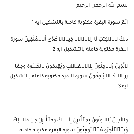
بسم الله الرحمن الرحيم
الٓمٓ سورة البقرة مكتوبة كاملة بالتشكيل ايه 1
ذَٰلِكَ ٱلۡكِتَٰبُ لَا رَيۡبَۛ فِيهِۛ هُدٗى لِّلۡمُتَّقِينَ سورة
البقرة مكتوبة كاملة بالتشكيل ايه 2
ٱلَّذِينَ يُؤۡمِنُونَ بِٱلۡغَيۡبِ وَيُقِيمُونَ ٱلصَّلَوٰةَ وَمِمَّا
رَزَقۡنَٰهُمۡ يُنفِقُونَ سورة البقرة مكتوبة كاملة بالتشكيل
ايه 3
وَٱلَّذِينَ يُؤۡمِنُونَ بِمَآ أُنزِلَ إِلَيۡكَ وَمَآ أُنزِلَ مِن قَبۡلِكَ
وَبِٱلۡأٓخِرَةِ هُمۡ يُوقِنُونَ سورة البقرة مكتوبة كاملة