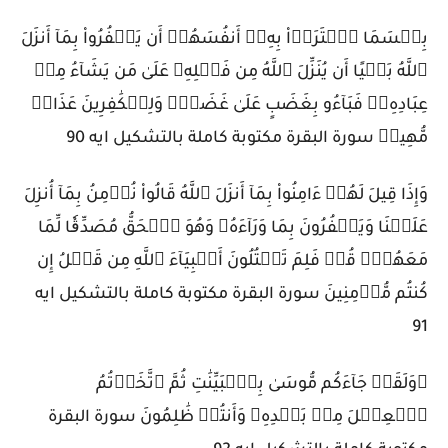
بِئۡسَمَا ٱشۡتَرَوۡاْ بِهِۦٓ أَنفُسَهُمۡ أَن يَكۡفُرُواْ بِمَآ أَنزَلَ
ٱللَّهُ بَغۡيًا أَن يُنَزِّلَ ٱللَّهُ مِن فَضۡلِهِۦ عَلَىٰ مَن يَشَآءُ مِنۡ
عِبَادِهِۦۖ فَبَآءُو بِغَضَبٍ عَلَىٰ غَضَبٖۚ وَلِلۡكَٰفِرِينَ عَذَابٞ
مُّهِينٞ سورة البقرة مكتوبة كاملة بالتشكيل ايه 90
وَإِذَا قِيلَ لَهُمۡ ءَامِنُواْ بِمَآ أَنزَلَ ٱللَّهُ قَالُواْ نُؤۡمِنُ بِمَآ أُنزِلَ
عَلَيۡنَا وَيَكۡفُرُونَ بِمَا وَرَآءَهُۥ وَهُوَ ٱلۡحَقُّ مُصَدِّقٗا لِّمَا
مَعَهُمۡۗ قُلۡ فَلِمَ تَقۡتُلُونَ أَنۢبِيَآءَ ٱللَّهِ مِن قَبۡلُ إِن
كُنتُم مُّؤۡمِنِينَ سورة البقرة مكتوبة كاملة بالتشكيل ايه
91
۞وَلَقَدۡ جَآءَكُم مُّوسَىٰ بِٱلۡبَيِّنَٰتِ ثُمَّ ٱتَّخَذۡتُمُ
ٱلۡعِجۡلَ مِنۢ بَعۡدِهِۦ وَأَنتُمۡ ظَٰلِمُونَ سورة البقرة