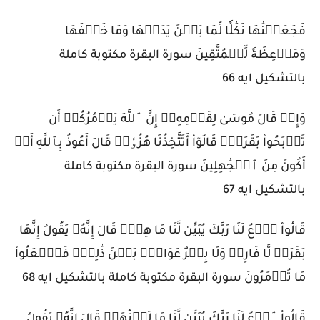
فَجَعَلۡنَٰهَا نَكَٰلٗا لِّمَا بَيۡنَ يَدَيۡهَا وَمَا خَلۡفَهَا
وَمَوۡعِظَةٗ لِّلۡمُتَّقِينَ سورة البقرة مكتوبة كاملة
بالتشكيل ايه 66
وَإِذۡ قَالَ مُوسَىٰ لِقَوۡمِهِۦٓ إِنَّ ٱللَّهَ يَأۡمُرُكُمۡ أَن
تَذۡبَحُواْ بَقَرَةٗۖ قَالُوٓاْ أَتَتَّخِذُنَا هُزُوٗاۖ قَالَ أَعُوذُ بِٱللَّهِ أَنۡ
أَكُونَ مِنَ ٱلۡجَٰهِلِينَ سورة البقرة مكتوبة كاملة
بالتشكيل ايه 67
قَالُواْ ٱدۡعُ لَنَا رَبَّكَ يُبَيِّن لَّنَا مَا هِيَۚ قَالَ إِنَّهُۥ يَقُولُ إِنَّهَا
بَقَرَةٞ لَّا فَارِضٞ وَلَا بِكۡرٌ عَوَانُۢ بَيۡنَ ذَٰلِكَۖ فَٱفۡعَلُواْ
مَا تُؤۡمَرُونَ سورة البقرة مكتوبة كاملة بالتشكيل ايه 68
قَالُواْ ٱدۡعُ لَنَا رَبَّكَ يُبَيِّن لَّنَا مَا لَوۡنُهَاۚ قَالَ إِنَّهُۥ يَقُولُ