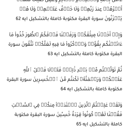
ءَامَنَ بِٱللَّهِ وَٱلۡيَوۡمِ ٱلۡأٓخِرِ وَعَمِلَ صَٰلِحٗا فَلَهُمۡ
أَجۡرُهُمۡ عِندَ رَبِّهِمۡ وَلَا خَوۡفٌ عَلَيۡهِمۡ وَلَا هُمۡ
يَحۡزَنُونَ سورة البقرة مكتوبة كاملة بالتشكيل ايه 62
وَإِذۡ أَخَذۡنَا مِيثَٰقَكُمۡ وَرَفَعۡنَا فَوۡقَكُمُ ٱلطُّورَ خُذُواْ مَآ
ءَاتَيۡنَٰكُم بِقُوَّةٖ وَٱذۡكُرُواْ مَا فِيهِ لَعَلَّكُمۡ تَتَّقُونَ سورة
البقرة مكتوبة كاملة بالتشكيل ايه 63
ثُمَّ تَوَلَّيۡتُم مِّنۢ بَعۡدِ ذَٰلِكَۖ فَلَوۡلَا فَضۡلُ ٱللَّهِ
عَلَيۡكُمۡ وَرَحۡمَتُهُۥ لَكُنتُم مِّنَ ٱلۡخَٰسِرِينَ سورة البقرة
مكتوبة كاملة بالتشكيل ايه 64
وَلَقَدۡ عَلِمۡتُمُ ٱلَّذِينَ ٱعۡتَدَوۡاْ مِنكُمۡ فِي ٱلسَّبۡتِ
فَقُلۡنَا لَهُمۡ كُونُواْ قِرَدَةً خَٰسِـِٔينَ سورة البقرة مكتوبة
كاملة بالتشكيل ايه 65