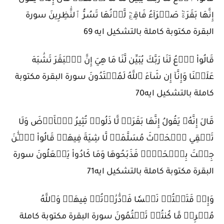
إِنَّهَا بَقَرَةٞ صَفۡرَآءُ فَاقِعٞ لَّوۡنُهَا تَسُرُّ ٱلنَّٰظِرِينَ سورة
البقرة مكتوبة كاملة بالتشكيل ايه 69
قَالُواْ ٱدۡعُ لَنَا رَبَّكَ يُبَيِّن لَّنَا مَا هِيَ إِنَّ ٱلۡبَقَرَ تَشَٰبَهَ
عَلَيۡنَا وَإِنَّآ إِن شَآءَ ٱللَّهُ لَمُهۡتَدُونَ سورة البقرة مكتوبة
كاملة بالتشكيل ايه70
قَالَ إِنَّهُۥ يَقُولُ إِنَّهَا بَقَرَةٞ لَّا ذَلُولٞ تُثِيرُ ٱلۡأَرۡضَ وَلَا
تَسۡقِي ٱلۡحَرۡثَ مُسَلَّمَةٞ لَّا شِيَةَ فِيهَاۚ قَالُواْ ٱلۡـَٰٔنَ
جِئۡتَ بِٱلۡحَقِّۚ فَذَبَحُوهَا وَمَا كَادُواْ يَفۡعَلُونَ سورة
البقرة مكتوبة كاملة بالتشكيل ايه71
وَإِذۡ قَتَلۡتُمۡ نَفۡسٗا فَٱدَّٰرَٰءۡتُمۡ فِيهَاۖ وَٱللَّهُ
مُخۡرِجٞ مَّا كُنتُمۡ تَكۡتُمُونَ سورة البقرة مكتوبة كاملة