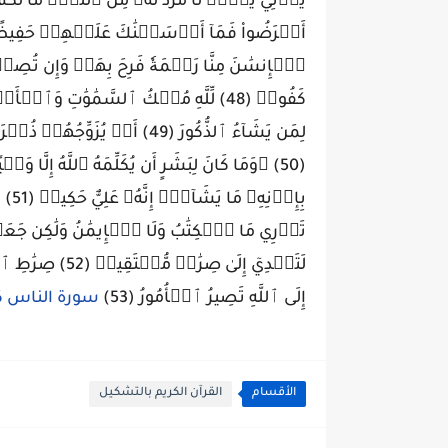
أَعۡرَضُواْ فَمَآ أَرۡسَلۡنَٰكَ عَلَيۡهِمۡ حَفِيظًاۖ إ
ٱلۡإِنسَٰنَ مِنَّا رَحۡمَةٗ فَرِحَ بِهَاۖ وَإِن تُصِ
كَفُورٞ (48) لِّلَّهِ مُلۡكُ ٱلسَّمَٰوَٰتِ وَ
لِمَن يَشَآءُ ٱلذُّكُورَ (49) أَوۡ 
(50) ۞وَمَا كَانَ لِبَشَرٍ أَن يُكَلِّمَهُ ٱللَّهُ إِلَّ
بِإِ
تَدۡرِي مَا ٱلۡكِتَٰبُ وَلَا ٱلۡإِيمَٰنُ وَلَٰكِن جَعَلۡن
لَتَهۡدِيٓ إِلَىٰ 
إِلَى ٱللَّهِ تَصِيرُ ٱلۡأُمُورُ (53)
سورة الناس ك
الأقسام
القرآن الكريم بالتشكيل