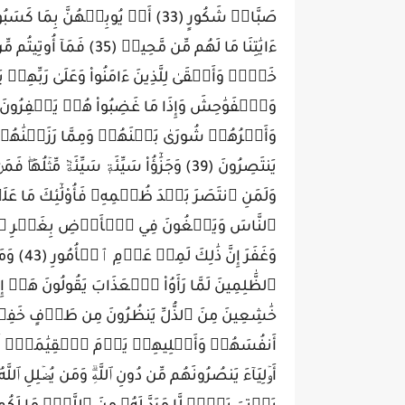
ءَايَٰتِنَا مَا لَهُم مِّن م
وَغَفَرَ 
خَٰشِعِينَ مِنَ ٱلذُّلِّ يَنظُرُونَ مِن طَرۡفٍ خَفِيّٖۗ 