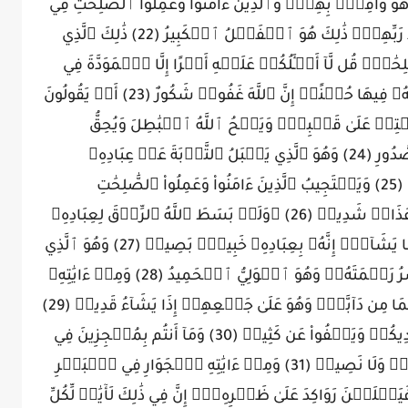
َهُوَ وَاقِعُۢ بِهِمۡۗ وَٱلَّذِينَ ءَامَنُواْ وَعَمِلُواْ ٱلصَّٰلِحَٰتِ فِي
رَوۡضَاتِ ٱلۡجَنَّاتِۖ لَهُم مَّا يَشَآءُونَ عِندَ رَبِّهِمۡۚ ذَٰلِكَ هُوَ ٱلۡفَضۡلُ ٱلۡكَبِيرُ (22) ذَٰلِكَ ٱلَّذِي
صَّٰلِحَٰتِۗ قُل لَّآ أَسۡـَٔلُكُمۡ عَلَيۡهِ أَجۡرًا إِلَّا ٱلۡمَوَدَّةَ فِي
ٱلۡقُرۡبَىٰۗ وَمَن يَقۡتَرِفۡ حَسَنَةٗ نَّزِدۡ لَهُۥ فِيهَا حُسۡنًاۚ إِنَّ ٱللَّهَ غَفُورٞ شَكُورٌ (23) أَمۡ يَقُولُونَ
َخۡتِمۡ عَلَىٰ قَلۡبِكَۗ وَيَمۡحُ ٱللَّهُ ٱلۡبَٰطِلَ وَيُحِقُّ
ٱلۡحَقَّ بِكَلِمَٰتِهِۦٓۚ إِنَّهُۥ عَلِيمُۢ بِذَاتِ ٱلصُّدُورِ (24) وَهُوَ ٱلَّذِي يَقۡبَلُ ٱلتَّوۡبَةَ عَنۡ عِبَادِهِۦ
وَيَعۡفُواْ عَنِ ٱلسَّيِّـَٔاتِ وَيَعۡلَمُ مَا تَفۡعَلُونَ (25) وَيَسۡتَجِيبُ ٱلَّذِينَ ءَامَنُواْ وَعَمِلُواْ ٱلصَّٰلِحَٰتِ
وَيَزِيدُهُم مِّن فَضۡلِهِۦۚ وَٱلۡكَٰفِرُونَ لَهُمۡ عَذَابٞ شَدِيدٞ (26) ۞وَلَوۡ بَسَطَ ٱللَّهُ ٱلرِّزۡقَ لِعِبَادِهِۦ
لَبَغَوۡاْ فِي ٱلۡأَرۡضِ وَلَٰكِن يُنَزِّلُ بِقَدَرٖ مَّا يَشَآءُۚ إِنَّهُۥ بِعِبَادِهِۦ خَبِيرُۢ بَصِيرٞ (27) وَهُوَ ٱلَّذِي
يُنَزِّلُ ٱلۡغَيۡثَ مِنۢ بَعۡدِ مَا قَنَطُواْ وَيَنشُرُ رَحۡمَتَهُۥۚ وَهُوَ ٱلۡوَلِيُّ ٱلۡحَمِيدُ (28) وَمِنۡ ءَايَٰتِهِۦ
خَلۡقُ ٱلسَّمَٰوَٰتِ وَٱلۡأَرۡضِ وَمَا بَثَّ فِيهِمَا مِن دَآبَّةٖۚ وَهُوَ عَلَىٰ جَمۡعِهِمۡ إِذَا يَشَآءُ قَدِيرٞ (29)
وَمَآ أَصَٰبَكُم مِّن مُّصِيبَةٖ فَبِمَا كَسَبَتۡ أَيۡدِيكُمۡ وَيَعۡفُواْ عَن كَثِيرٖ (30) وَمَآ أَنتُم بِمُعۡجِزِينَ فِي
ٱلۡأَرۡضِۖ وَمَا لَكُم مِّن دُونِ ٱللَّهِ مِن وَلِيّٖ وَلَا نَصِيرٖ (31) وَمِنۡ ءَايَٰتِهِ ٱلۡجَوَارِ فِي ٱلۡبَحۡرِ
رِّيحَ فَيَظۡلَلۡنَ رَوَاكِدَ عَلَىٰ ظَهۡرِهِۦٓۚ إِنَّ فِي ذَٰلِكَ لَأٓيَٰتٖ لِّكُلِّ