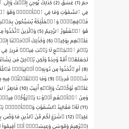
فَوۡقِهِنَّۚ وَٱلۡمَلَٰٓئِكَةُ يُسَبِّحُونَ بِحَمۡدِ ر
هُوَ ٱلۡغَفُورُ ٱلرَّحِيمُ (5) وَٱل
عَلَيۡهِم بِوَكِيلٖ (6) وَكَذَٰلِكَ أَوۡ
لَجَعَلَهُمۡ أُمَّةٗ وَٰحِدَةٗ وَلَٰكِن يُدۡخِلُ مَن يَشَا
(8) أَمِ ٱتَّخَذُواْ مِن دُونِهِۦٓ أَوۡلِيَآءَۖ فَٱللّ
شَيۡءٖ قَدِيرٞ (9) وَمَا ٱخۡتَلَفۡت
عَلَيۡهِ تَوَكَّلۡتُ
وَمِنَ ٱلۡأَنۡعَٰمِ أَزۡوَٰجٗا يَذۡرَؤُكُمۡ فِي
(11) لَهُۥ مَقَالِيدُ ٱلسَّمَٰوَٰتِ وَٱلۡأَرۡضِۖ ي
عَلِيمٞ (12) ۞شَرَعَ لَكُم مِّنَ ٱلدِّينِ مَا وَ
إِبۡرَٰهِيمَ وَمُوسَىٰ وَعِيسَىٰٓۖ أَنۡ أَقِيمُواْ ٱلدّ