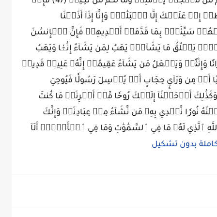
يَأۡتِيَ يَوۡمٞ لَّا مَرَدَّ لَهُۥ مِنَ ٱللَّهِۚ مَا لَكُم مِّن مَّلۡجَإٖ يَوۡمَئِذٖ وَمَا لَكُم مِّن نَّكِيرٖ (47) فَإِنۡ
ِنۡ عَلَيۡكَ إِلَّا ٱلۡبَلَٰغُۗ وَإِنَّآ إِذَآ أَذَقۡنَا
بۡهُمۡ سَيِّئَةُۢ بِمَا قَدَّمَتۡ أَيۡدِيهِمۡ فَإِنَّ ٱلۡإِنسَٰنَ
ٱلۡأَرۡضِۚ يَخۡلُقُ مَا يَشَآءُۚ يَهَبُ لِمَن يَشَآءُ إِنَٰثٗا وَيَهَبُ
يُزَوِّجُهُمۡ ذُكۡرَانٗا وَإِنَٰثٗاۖ وَيَجۡعَلُ مَن يَشَآءُ عَقِيمًاۚ إِنَّهُۥ عَلِيمٞ قَدِيرٞ
ا وَحۡيًا أَوۡ مِن وَرَآيِٕ حِجَابٍ أَوۡ يُرۡسِلَ رَسُولٗا فَيُوحِيَ
ذۡنِهِۦ مَا يَشَآءُۚ إِنَّهُۥ عَلِيٌّ حَكِيمٞ (51) وَكَذَٰلِكَ أَوۡحَيۡنَآ إِلَيۡكَ رُوحٗا مِّنۡ أَمۡرِنَاۚ مَا كُنتَ
َٰهُ نُورٗا نَّهۡدِي بِهِۦ مَن نَّشَآءُ مِنۡ عِبَادِنَاۚ وَإِنَّكَ
صِرَٰطٖ مُّسۡتَقِيمٖ (52) صِرَٰطِ ٱللَّهِ ٱلَّذِي لَهُۥ مَا فِي ٱلسَّمَٰوَٰتِ وَمَا فِي ٱلۡأَرۡضِۗ أَلَآ
املة بدون تشكيل