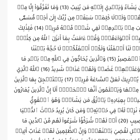
تَدۡعُوهُمۡ إِلَيۡهِۚ ٱللَّهُ يَجۡتَبِيٓ إِلَيۡهِ مَن يَشَآءُ وَيَهۡدِيٓ إِلَيۡهِ مَن يُنِيبُ (13) وَمَا تَفَرَّقُوٓاْ إِلَّا مِنۢ
وَلَوۡلَا كَلِمَةٞ سَبَقَتۡ مِن رَّبِّكَ إِلَىٰٓ أَجَلٖ مُّسَمّٗى
لَّقُضِيَ بَيۡنَهُمۡۚ وَإِنَّ ٱلَّذِينَ أُورِثُواْ ٱلۡكِتَٰبَ مِنۢ بَعۡدِهِمۡ لَفِي شَكّٖ مِّنۡهُ مُرِيبٖ (14) فَلِذَٰلِكَ
 أَهۡوَآءَهُمۡۖ وَقُلۡ ءَامَنتُ بِمَآ أَنزَلَ ٱللَّهُ مِن كِتَٰبٖۖ
ۡۖ لَنَآ أَعۡمَٰلُنَا وَلَكُمۡ أَعۡمَٰلُكُمۡۖ لَا حُجَّةَ بَيۡنَنَا
وَبَيۡنَكُمُۖ ٱللَّهُ يَجۡمَعُ بَيۡنَنَاۖ وَإِلَيۡهِ ٱلۡمَصِيرُ (15) وَٱلَّذِينَ يُحَآجُّونَ فِي ٱللَّهِ مِنۢ بَعۡدِ مَا
ٱسۡتُجِيبَ لَهُۥ حُجَّتُهُمۡ دَاحِضَةٌ عِندَ رَبِّهِمۡ وَعَلَيۡهِمۡ غَضَبٞ وَلَهُمۡ عَذَابٞ شَدِيدٌ (16) ٱللَّهُ ٱلَّذِيٓ
أَنزَلَ ٱلۡكِتَٰبَ بِٱلۡحَقِّ وَٱلۡمِيزَانَۗ وَمَا يُدۡرِيكَ لَعَلَّ ٱلسَّاعَةَ قَرِيبٞ (17) يَسۡتَعۡجِلُ بِهَا ٱلَّذِينَ
 مِنۡهَا وَيَعۡلَمُونَ أَنَّهَا ٱلۡحَقُّۗ أَلَآ إِنَّ ٱلَّذِينَ يُمَارُونَ
ِي ضَلَٰلِۭ بَعِيدٍ (18) ٱللَّهُ لَطِيفُۢ بِعِبَادِهِۦ يَرۡزُقُ مَن يَشَآءُۖ وَهُوَ ٱلۡقَوِيُّ
ۡأٓخِرَةِ نَزِدۡ لَهُۥ فِي حَرۡثِهِۦۖ وَمَن كَانَ يُرِيدُ حَرۡثَ ٱلدُّنۡيَا
نُؤۡتِهِۦ مِنۡهَا وَمَا لَهُۥ فِي ٱلۡأٓخِرَةِ مِن نَّصِيبٍ (20) أَمۡ لَهُمۡ شُرَكَٰٓؤُاْ شَرَعُواْ لَهُم مِّنَ ٱلدِّينِ مَا
ۡلِ لَقُضِيَ بَيۡنَهُمۡۗ وَإِنَّ ٱلظَّٰلِمِينَ لَهُمۡ عَذَابٌ أَلِيمٞ