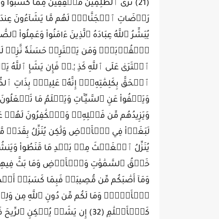
(21) تَرَى ٱلظَّٰلِمِينَ مُشۡفِقِينَ مِمَّا كَسَبُواْ و
يُبَشِّرُ ٱللَّهُ عِبَادَهُ ٱلَّذِينَ ءَامَنُواْ وَعَمِلُواْ ٱل
ٱفۡتَرَىٰ عَلَى ٱللَّهِ كَذِبٗاۖ فَإِن يَشَإِ ٱللَّهُ ي
كَٱلۡأَعۡلَٰمِ (32) إِن يَشَأۡ يُسۡكِنِ ٱل