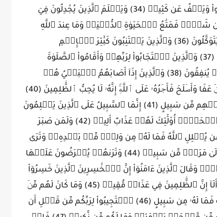
صَبَّارٖ شَكُورٍ (33) أَوۡ يُوبِقۡهُنَّ بِمَا كَسَبُواْ وَيَعۡفُ عَن كَثِيرٖ (34) وَيَعۡلَمَ ٱلَّذِينَ يُجَٰدِلُونَ فِيٓ
َّحِيصٖ (35) فَمَآ أُوتِيتُم مِّن شَيۡءٖ فَمَتَٰعُ ٱلۡحَيَوٰةِ ٱلدُّنۡيَاۚ وَمَا عِندَ ٱللَّهِ
خَيۡرٞ وَأَبۡقَىٰ لِلَّذِينَ ءَامَنُواْ وَعَلَىٰ رَبِّهِمۡ يَتَوَكَّلُونَ (36) وَٱلَّذِينَ يَجۡتَنِبُونَ كَبَٰٓئِرَ ٱلۡإِثۡمِ
وَٱلۡفَوَٰحِشَ وَإِذَا مَا غَضِبُواْ هُمۡ يَغۡفِرُونَ (37) وَٱلَّذِينَ ٱسۡتَجَابُواْ لِرَبِّهِمۡ وَأَقَامُواْ ٱلصَّلَوٰةَ
وَأَمۡرُهُمۡ شُورَىٰ بَيۡنَهُمۡ وَمِمَّا رَزَقۡنَٰهُمۡ يُنفِقُونَ (38) وَٱلَّذِينَ إِذَآ أَصَابَهُمُ ٱلۡبَغۡيُ هُمۡ
يَنتَصِرُونَ (39) وَجَزَٰٓؤُاْ سَيِّئَةٖ سَيِّئَةٞ مِّثۡلُهَاۖ فَمَنۡ عَفَا وَأَصۡلَحَ فَأَجۡرُهُۥ عَلَى ٱللَّهِۚ إِنَّهُۥ لَا يُحِبُّ ٱلظَّٰلِمِينَ (40)
وَلَمَنِ ٱنتَصَرَ بَعۡدَ ظُلۡمِهِۦ فَأُوْلَٰٓئِكَ مَا عَلَيۡهِم مِّن سَبِيلٍ (41) إِنَّمَا ٱلسَّبِيلُ عَلَى ٱلَّذِينَ يَظۡلِمُونَ
ٱلنَّاسَ وَيَبۡغُونَ فِي ٱلۡأَرۡضِ بِغَيۡرِ ٱلۡحَقِّۚ أُوْلَٰٓئِكَ لَهُمۡ عَذَابٌ أَلِيمٞ (42) وَلَمَن صَبَرَ
إِنَّ ذَٰلِكَ لَمِنۡ عَزۡمِ ٱلۡأُمُورِ (43) وَمَن يُضۡلِلِ ٱللَّهُ فَمَا لَهُۥ مِن وَلِيّٖ مِّنۢ بَعۡدِهِۦۗ وَتَرَى
ٱلظَّٰلِمِينَ لَمَّا رَأَوُاْ ٱلۡعَذَابَ يَقُولُونَ هَلۡ إِلَىٰ مَرَدّٖ مِّن سَبِيلٖ (44) وَتَرَىٰهُمۡ يُعۡرَضُونَ عَلَيۡهَا
وَقَالَ ٱلَّذِينَ ءَامَنُوٓاْ إِنَّ ٱلۡخَٰسِرِينَ ٱلَّذِينَ خَسِرُوٓاْ
أَنفُسَهُمۡ وَأَهۡلِيهِمۡ يَوۡمَ ٱلۡقِيَٰمَةِۗ أَلَآ إِنَّ ٱلظَّٰلِمِينَ فِي عَذَابٖ مُّقِيمٖ (45) وَمَا كَانَ لَهُم مِّنۡ
أَوۡلِيَآءَ يَنصُرُونَهُم مِّن دُونِ ٱللَّهِۗ وَمَن يُضۡلِلِ ٱللَّهُ فَمَا لَهُۥ مِن سَبِيلٍ (46) ٱسۡتَجِيبُواْ لِرَبِّكُم مِّن قَبۡلِ أَن