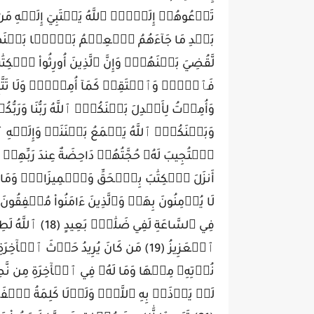
بَعۡدِ مَا جَآءَهُمُ ٱلۡعِلۡمُ بَغۡيَۢا بَيۡنَهُمۡۚ 
فَٱدۡعُۖ وَٱسۡتَقِمۡ كَمَآ أُمِرۡتَۖ وَلَا تَتَّبِعۡ
وَأُمِرۡتُ لِأَعۡدِلَ بَيۡنَكُمُۖ ٱللَّهُ رَبُّنَا وَرَبُّكُم
لَا يُؤۡمِنُونَ بِهَاۖ وَٱلَّذِينَ ءَامَنُواْ مُشۡفِقُونَ
فِي ٱلسَّاعَةِ لَف
ٱلۡعَزِيزُ (19) مَن كَانَ يُرِيدُ حَرۡثَ ٱل
لَمۡ يَأۡذَنۢ بِهِ ٱللَّهُۚ وَلَوۡلَا كَلِمَةُ ٱلۡفَص