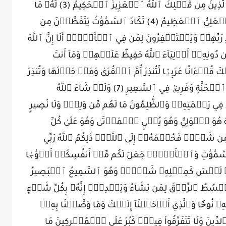
حمٓ (1) عٓسٓقٓ (2) كَذَٰلِكَ يُوحِيٓ إِلَيۡكَ وَإِلَى ٱلَّذِينَ مِن قَبۡلِكَ ٱللَّهُ ٱلۡعَزِيزُ ٱلۡحَكِيمُ (3) لَهُۥ مَا
فِي ٱلسَّمَٰوَٰتِ وَمَا فِي ٱلۡأَرۡضِۖ وَهُوَ ٱلۡعَلِيُّ ٱلۡعَظِيمُ (4) تَكَادُ ٱلسَّمَٰوَٰتُ يَتَفَطَّرۡنَ مِن
َبِّهِمۡ وَيَسۡتَغۡفِرُونَ لِمَن فِي ٱلۡأَرۡضِۗ أَلَآ إِنَّ ٱللَّهَ
َّذِينَ ٱتَّخَذُواْ مِن دُونِهِۦٓ أَوۡلِيَآءَ ٱللَّهُ حَفِيظٌ عَلَيۡهِمۡ وَمَآ أَنتَ
حَيۡنَآ إِلَيۡكَ قُرۡءَانًا عَرَبِيّٗا لِّتُنذِرَ أُمَّ ٱلۡقُرَىٰ وَمَنۡ حَوۡلَهَا وَتُنذِرَ
يَوۡمَ ٱلۡجَمۡعِ لَا رَيۡبَ فِيهِۚ فَرِيقٞ فِي ٱلۡجَنَّةِ وَفَرِيقٞ فِي ٱلسَّعِيرِ (7) وَلَوۡ شَآءَ ٱللَّهُ
ٓءُ فِي رَحۡمَتِهِۦۚ وَٱلظَّٰلِمُونَ مَا لَهُم مِّن وَلِيّٖ وَلَا نَصِيرٍ
َهُ هُوَ ٱلۡوَلِيُّ وَهُوَ يُحۡيِ ٱلۡمَوۡتَىٰ وَهُوَ عَلَىٰ كُلِّ
ُمۡ فِيهِ مِن شَيۡءٖ فَحُكۡمُهُۥٓ إِلَى ٱللَّهِۚ ذَٰلِكُمُ ٱللَّهُ رَبِّي
 وَإِلَيۡهِ أُنِيبُ (10) فَاطِرُ ٱلسَّمَٰوَٰتِ وَٱلۡأَرۡضِۚ جَعَلَ لَكُم مِّنۡ أَنفُسِكُمۡ أَزۡوَٰجٗا
هِۚ لَيۡسَ كَمِثۡلِهِۦ شَيۡءٞۖ وَهُوَ ٱلسَّمِيعُ ٱلۡبَصِيرُ
َبۡسُطُ ٱلرِّزۡقَ لِمَن يَشَآءُ وَيَقۡدِرُۚ إِنَّهُۥ بِكُلِّ شَيۡءٍ
صَّىٰ بِهِۦ نُوحٗا وَٱلَّذِيٓ أَوۡحَيۡنَآ إِلَيۡكَ وَمَا وَصَّيۡنَا بِهِۦٓ
ِينَ وَلَا تَتَفَرَّقُواْ فِيهِۚ كَبُرَ عَلَى ٱلۡمُشۡرِكِينَ مَا