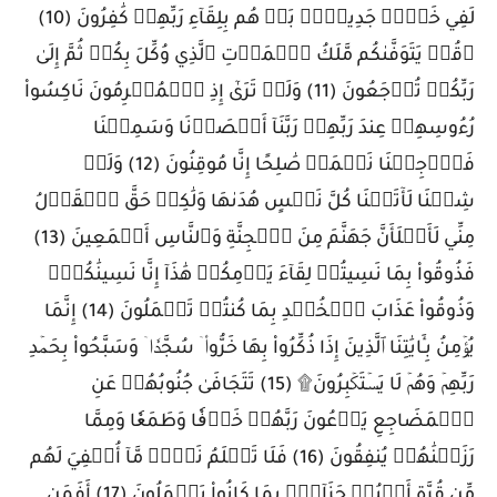
لَفِي خَلۡقٖ جَدِيدِۭۚ بَلۡ هُم بِلِقَآءِ رَبِّهِمۡ كَٰفِرُونَ (10)
۞قُلۡ يَتَوَفَّىٰكُم مَّلَكُ ٱلۡمَوۡتِ ٱلَّذِي وُكِّلَ بِكُمۡ ثُمَّ إِلَىٰ
رَبِّكُمۡ تُرۡجَعُونَ (11) وَلَوۡ تَرَىٰٓ إِذِ ٱلۡمُجۡرِمُونَ نَاكِسُواْ
رُءُوسِهِمۡ عِندَ رَبِّهِمۡ رَبَّنَآ أَبۡصَرۡنَا وَسَمِعۡنَا
فَٱرۡجِعۡنَا نَعۡمَلۡ صَٰلِحًا إِنَّا مُوقِنُونَ (12) وَلَوۡ
شِئۡنَا لَأٓتَيۡنَا كُلَّ نَفۡسٍ هُدَىٰهَا وَلَٰكِنۡ حَقَّ ٱلۡقَوۡلُ
مِنِّي لَأَمۡلَأَنَّ جَهَنَّمَ مِنَ ٱلۡجِنَّةِ وَٱلنَّاسِ أَجۡمَعِينَ (13)
فَذُوقُواْ بِمَا نَسِيتُمۡ لِقَآءَ يَوۡمِكُمۡ هَٰذَآ إِنَّا نَسِينَٰكُمۡۖ
وَذُوقُواْ عَذَابَ ٱلۡخُلۡدِ بِمَا كُنتُمۡ تَعۡمَلُونَ (14) إِنَّمَا
يُؤۡمِنُ بِـَٔايَٰتِنَا ٱلَّذِينَ إِذَا ذُكِّرُواْ بِهَا خَرُّواْۤ سُجَّدٗاۤ وَسَبَّحُواْ بِحَمۡدِ
رَبِّهِمۡ وَهُمۡ لَا يَسۡتَكۡبِرُونَ۩ (15) تَتَجَافَىٰ جُنُوبُهُمۡ عَنِ
ٱلۡمَضَاجِعِ يَدۡعُونَ رَبَّهُمۡ خَوۡفٗا وَطَمَعٗا وَمِمَّا
رَزَقۡنَٰهُمۡ يُنفِقُونَ (16) فَلَا تَعۡلَمُ نَفۡسٞ مَّآ أُخۡفِيَ لَهُم
مِّن قُرَّةِ أَعۡيُنٖ جَزَآءَۢ بِمَا كَانُواْ يَعۡمَلُونَ (17) أَفَمَن