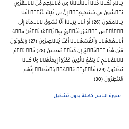
يَهۡدِ لَهُمۡ كَمۡ أَهۡلَكۡنَا مِن قَبۡلِهِم مِّنَ ٱلۡقُرُونِ
يَمۡشُونَ فِي مَسَٰكِنِهِمۡۚ إِنَّ فِي ذَٰلِكَ لَأٓيَٰتٍۚ أَفَلَا
يَسۡمَعُونَ (26) أَوَ لَمۡ يَرَوۡاْ أَنَّا نَسُوقُ ٱلۡمَآءَ إِلَى
ٱلۡأَرۡضِ ٱلۡجُرُزِ فَنُخۡرِجُ بِهِۦ زَرۡعٗا تَأۡكُلُ مِنۡهُ
أَنۡعَٰمُهُمۡ وَأَنفُسُهُمۡۚ أَفَلَا يُبۡصِرُونَ (27) وَيَقُولُونَ
مَتَىٰ هَٰذَا ٱلۡفَتۡحُ إِن كُنتُمۡ صَٰدِقِينَ (28) قُلۡ يَوۡمَ
ٱلۡفَتۡحِ لَا يَنفَعُ ٱلَّذِينَ كَفَرُوٓاْ إِيمَٰنُهُمۡ وَلَا هُمۡ
يُنظَرُونَ (29) فَأَعۡرِضۡ عَنۡهُمۡ وَٱنتَظِرۡ إِنَّهُم
مُّنتَظِرُونَ (30)
سورة الناس كاملة بدون تشكيل