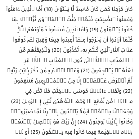
كَانَ مُؤۡمِنٗا كَمَن كَانَ فَاسِقٗاۚ لَّا يَسۡتَوُۥنَ (18) أَمَّا ٱلَّذِينَ ءَامَنُواْ
وَعَمِلُواْ ٱلصَّٰلِحَٰتِ فَلَهُمۡ جَنَّٰتُ ٱلۡمَأۡوَىٰ نُزُلَۢا بِمَا
كَانُواْ يَعۡمَلُونَ (19) وَأَمَّا ٱلَّذِينَ فَسَقُواْ فَمَأۡوَىٰهُمُ ٱلنَّارُۖ
كُلَّمَآ أَرَادُوٓاْ أَن يَخۡرُجُواْ مِنۡهَآ أُعِيدُواْ فِيهَا وَقِيلَ لَهُمۡ ذُوقُواْ
عَذَابَ ٱلنَّارِ ٱلَّذِي كُنتُم بِهِۦ تُكَذِّبُونَ (20) وَلَنُذِيقَنَّهُم مِّنَ
ٱلۡعَذَابِ ٱلۡأَدۡنَىٰ دُونَ ٱلۡعَذَابِ ٱلۡأَكۡبَرِ
لَعَلَّهُمۡ يَرۡجِعُونَ (21) وَمَنۡ أَظۡلَمُ مِمَّن ذُكِّرَ بِـَٔايَٰتِ رَبِّهِۦ
ثُمَّ أَعۡرَضَ عَنۡهَآۚ إِنَّا مِنَ ٱلۡمُجۡرِمِينَ مُنتَقِمُونَ
(22) وَلَقَدۡ ءَاتَيۡنَا مُوسَى ٱلۡكِتَٰبَ فَلَا تَكُن فِي
مِرۡيَةٖ مِّن لِّقَآئِهِۦۖ وَجَعَلۡنَٰهُ هُدٗى لِّبَنِيٓ إِسۡرَٰٓءِيلَ (23)
وَجَعَلۡنَا مِنۡهُمۡ أَئِمَّةٗ يَهۡدُونَ بِأَمۡرِنَا لَمَّا صَبَرُواْۖ
وَكَانُواْ بِـَٔايَٰتِنَا يُوقِنُونَ (24) إِنَّ رَبَّكَ هُوَ يَفۡصِلُ بَيۡنَهُمۡ
يَوۡمَ ٱلۡقِيَٰمَةِ فِيمَا كَانُواْ فِيهِ يَخۡتَلِفُونَ (25) أَوَ لَمۡ