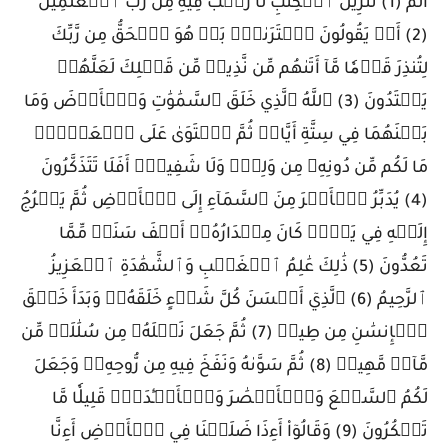
الٓمٓ (1) تَنزِيلُ ٱلۡكِتَٰبِ لَا رَيۡبَ فِيهِ مِن رَّبِّ ٱلۡعَٰلَمِينَ
(2) أَمۡ يَقُولُونَ ٱفۡتَرَىٰهُۚ بَلۡ هُوَ ٱلۡحَقُّ مِن رَّبِّكَ
لِتُنذِرَ قَوۡمٗا مَّآ أَتَىٰهُم مِّن نَّذِيرٖ مِّن قَبۡلِكَ لَعَلَّهُمۡ
يَهۡتَدُونَ (3) ٱللَّهُ ٱلَّذِي خَلَقَ ٱلسَّمَٰوَٰتِ وَٱلۡأَرۡضَ وَمَا
بَيۡنَهُمَا فِي سِتَّةِ أَيَّامٖ ثُمَّ ٱسۡتَوَىٰ عَلَى ٱلۡعَرۡشِۖ
مَا لَكُم مِّن دُونِهِۦ مِن وَلِيّٖ وَلَا شَفِيعٍۚ أَفَلَا تَتَذَكَّرُونَ
(4) يُدَبِّرُ ٱلۡأَمۡرَ مِنَ ٱلسَّمَآءِ إِلَى ٱلۡأَرۡضِ ثُمَّ يَعۡرُجُ
إِلَيۡهِ فِي يَوۡمٖ كَانَ مِقۡدَارُهُۥٓ أَلۡفَ سَنَةٖ مِّمَّا
تَعُدُّونَ (5) ذَٰلِكَ عَٰلِمُ ٱلۡغَيۡبِ وَٱلشَّهَٰدَةِ ٱلۡعَزِيزُ
ٱلرَّحِيمُ (6) ٱلَّذِيٓ أَحۡسَنَ كُلَّ شَيۡءٍ خَلَقَهُۥۖ وَبَدَأَ خَلۡقَ
ٱلۡإِنسَٰنِ مِن طِينٖ (7) ثُمَّ جَعَلَ نَسۡلَهُۥ مِن سُلَٰلَةٖ مِّن
مَّآءٖ مَّهِينٖ (8) ثُمَّ سَوَّىٰهُ وَنَفَخَ فِيهِ مِن رُّوحِهِۦۖ وَجَعَلَ
لَكُمُ ٱلسَّمۡعَ وَٱلۡأَبۡصَٰرَ وَٱلۡأَفۡـِٔدَةَۚ قَلِيلٗا مَّا
تَشۡكُرُونَ (9) وَقَالُوٓاْ أَءِذَا ضَلَلۡنَا فِي ٱلۡأَرۡضِ أَءِنَّا