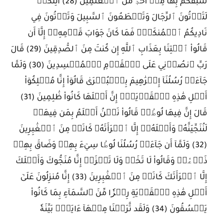
سَبَقَكُم بِهَا مِنۡ أَحَدٖ مِّنَ ٱلۡعَٰلَمِينَ (28) أَئِنَّكُمۡ
لَتَأۡتُونَ ٱلرِّجَالَ وَتَقۡطَعُونَ ٱلسَّبِيلَ وَتَأۡتُونَ فِي
نَادِيكُمُ ٱلۡمُنكَرَۖ فَمَا كَانَ جَوَابَ قَوۡمِهِۦٓ إِلَّآ أَن
قَالُواْ ٱئۡتِنَا بِعَذَابِ ٱللَّهِ إِن كُنتَ مِنَ ٱلصَّٰدِقِينَ (29) قَالَ
رَبِّ ٱنصُرۡنِي عَلَى ٱلۡقَوۡمِ ٱلۡمُفۡسِدِينَ (30) وَلَمَّا
جَآءَتۡ رُسُلُنَآ إِبۡرَٰهِيمَ بِٱلۡبُشۡرَىٰ قَالُوٓاْ إِنَّا مُهۡلِكُوٓاْ
أَهۡلِ هَٰذِهِ ٱلۡقَرۡيَةِۖ إِنَّ أَهۡلَهَا كَانُواْ ظَٰلِمِينَ (31)
قَالَ إِنَّ فِيهَا لُوطٗاۚ قَالُواْ نَحۡنُ أَعۡلَمُ بِمَن فِيهَاۖ
لَنُنَجِّيَنَّهُۥ وَأَهۡلَهُۥٓ إِلَّا ٱمۡرَأَتَهُۥ كَانَتۡ مِنَ ٱلۡغَٰبِرِينَ
(32) وَلَمَّآ أَن جَآءَتۡ رُسُلُنَا لُوطٗا سِيٓءَ بِهِمۡ وَضَاقَ بِهِمۡ
ذَرۡعٗاۖ وَقَالُواْ لَا تَخَفۡ وَلَا تَحۡزَنۡ إِنَّا مُنَجُّوكَ وَأَهۡلَكَ
إِلَّا ٱمۡرَأَتَكَ كَانَتۡ مِنَ ٱلۡغَٰبِرِينَ (33) إِنَّا مُنزِلُونَ عَلَىٰٓ
أَهۡلِ هَٰذِهِ ٱلۡقَرۡيَةِ رِجۡزٗا مِّنَ ٱلسَّمَآءِ بِمَا كَانُواْ
يَفۡسُقُونَ (34) وَلَقَد تَّرَكۡنَا مِنۡهَآ ءَايَةَۢ بَيِّنَةٗ