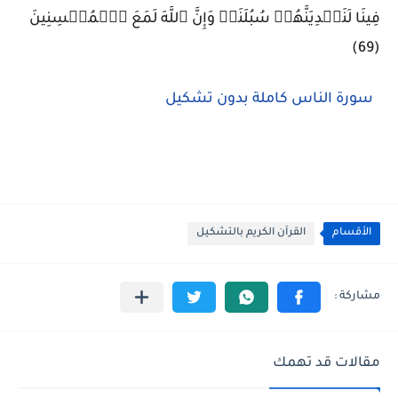
فِينَا لَنَهۡدِيَنَّهُمۡ سُبُلَنَاۚ وَإِنَّ ٱللَّهَ لَمَعَ ٱلۡمُحۡسِنِينَ
(69)
سورة الناس كاملة بدون تشكيل
الأقسام
القرآن الكريم بالتشكيل
مقالات قد تهمك