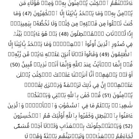
ءَاتَيۡنَٰهُمُ ٱلۡكِتَٰبَ يُؤۡمِنُونَ بِهِۦۖ وَمِنۡ هَٰٓؤُلَآءِ مَن
يُؤۡمِنُ بِهِۦۚ وَمَا يَجۡحَدُ بِـَٔايَٰتِنَآ إِلَّا ٱلۡكَٰفِرُونَ (47) وَمَا
كُنتَ تَتۡلُواْ مِن قَبۡلِهِۦ مِن كِتَٰبٖ وَلَا تَخُطُّهُۥ بِيَمِينِكَۖ
إِذٗا لَّٱرۡتَابَ ٱلۡمُبۡطِلُونَ (48) بَلۡ هُوَ ءَايَٰتُۢ بَيِّنَٰتٞ
فِي صُدُورِ ٱلَّذِينَ أُوتُواْ ٱلۡعِلۡمَۚ وَمَا يَجۡحَدُ بِـَٔايَٰتِنَآ إِلَّا
ٱلظَّٰلِمُونَ (49) وَقَالُواْ لَوۡلَآ أُنزِلَ عَلَيۡهِ ءَايَٰتٞ مِّن رَّبِّهِۦۚ
قُلۡ إِنَّمَا ٱلۡأٓيَٰتُ عِندَ ٱللَّهِ وَإِنَّمَآ أَنَا۠ نَذِيرٞ مُّبِينٌ (50)
أَوَ لَمۡ يَكۡفِهِمۡ أَنَّآ أَنزَلۡنَا عَلَيۡكَ ٱلۡكِتَٰبَ يُتۡلَىٰ
عَلَيۡهِمۡۚ إِنَّ فِي ذَٰلِكَ لَرَحۡمَةٗ وَذِكۡرَىٰ لِقَوۡمٖ
يُؤۡمِنُونَ (51) قُلۡ كَفَىٰ بِٱللَّهِ بَيۡنِي وَبَيۡنَكُمۡ
شَهِيدٗاۖ يَعۡلَمُ مَا فِي ٱلسَّمَٰوَٰتِ وَٱلۡأَرۡضِۗ وَٱلَّذِينَ
ءَامَنُواْ بِٱلۡبَٰطِلِ وَكَفَرُواْ بِٱللَّهِ أُوْلَٰٓئِكَ هُمُ ٱلۡخَٰسِرُونَ
(52) وَيَسۡتَعۡجِلُونَكَ بِٱلۡعَذَابِ وَلَوۡلَآ أَجَلٞ مُّسَمّٗى
لَّجَآءَهُمُ ٱلۡعَذَابُۚ وَلَيَأۡتِيَنَّهُم بَغۡتَةٗ وَهُمۡ لَا