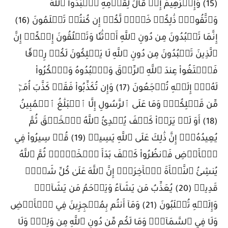
(15) وَإِبۡرَٰهِيمَ إِذۡ قَالَ لِقَوۡمِهِ ٱعۡبُدُواْ ٱللَّهَ
وَٱتَّقُوهُۖ ذَٰلِكُمۡ خَيۡرٞ لَّكُمۡ إِن كُنتُمۡ تَعۡلَمُونَ (16)
إِنَّمَا تَعۡبُدُونَ مِن دُونِ ٱللَّهِ أَوۡثَٰنٗا وَتَخۡلُقُونَ إِفۡكًاۚ إِنَّ
ٱلَّذِينَ تَعۡبُدُونَ مِن دُونِ ٱللَّهِ لَا يَمۡلِكُونَ لَكُمۡ رِزۡقٗا
فَٱبۡتَغُواْ عِندَ ٱللَّهِ ٱلرِّزۡقَ وَٱعۡبُدُوهُ وَٱشۡكُرُواْ
لَهُۥٓۖ إِلَيۡهِ تُرۡجَعُونَ (17) وَإِن تُكَذِّبُواْ فَقَدۡ كَذَّبَ أُمَمٞ
مِّن قَبۡلِكُمۡۖ وَمَا عَلَى ٱلرَّسُولِ إِلَّا ٱلۡبَلَٰغُ ٱلۡمُبِينُ
(18) أَوَ لَمۡ يَرَوۡاْ كَيۡفَ يُبۡدِئُ ٱللَّهُ ٱلۡخَلۡقَ ثُمَّ
يُعِيدُهُۥٓۚ إِنَّ ذَٰلِكَ عَلَى ٱللَّهِ يَسِيرٞ (19) قُلۡ سِيرُواْ فِي
ٱلۡأَرۡضِ فَٱنظُرُواْ كَيۡفَ بَدَأَ ٱلۡخَلۡقَۚ ثُمَّ ٱللَّهُ
يُنشِئُ ٱلنَّشۡأَةَ ٱلۡأٓخِرَةَۚ إِنَّ ٱللَّهَ عَلَىٰ كُلِّ شَيۡءٖ
قَدِيرٞ (20) يُعَذِّبُ مَن يَشَآءُ وَيَرۡحَمُ مَن يَشَآءُۖ
وَإِلَيۡهِ تُقۡلَبُونَ (21) وَمَآ أَنتُم بِمُعۡجِزِينَ فِي ٱلۡأَرۡضِ
وَلَا فِي ٱلسَّمَآءِۖ وَمَا لَكُم مِّن دُونِ ٱللَّهِ مِن وَلِيّٖ وَلَا