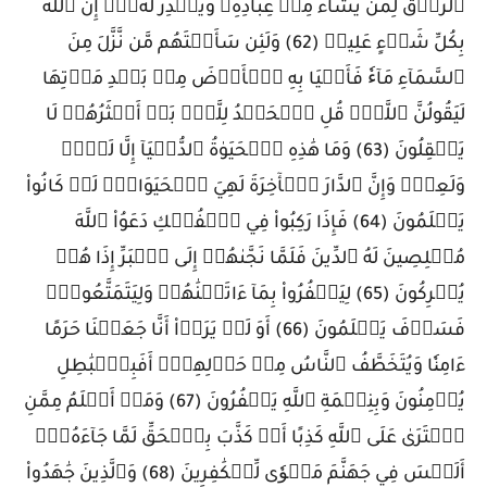
ٱلرِّزۡقَ لِمَن يَشَآءُ مِنۡ عِبَادِهِۦ وَيَقۡدِرُ لَهُۥٓۚ إِنَّ ٱللَّهَ
بِكُلِّ شَيۡءٍ عَلِيمٞ (62) وَلَئِن سَأَلۡتَهُم مَّن نَّزَّلَ مِنَ
ٱلسَّمَآءِ مَآءٗ فَأَحۡيَا بِهِ ٱلۡأَرۡضَ مِنۢ بَعۡدِ مَوۡتِهَا
لَيَقُولُنَّ ٱللَّهُۚ قُلِ ٱلۡحَمۡدُ لِلَّهِۚ بَلۡ أَكۡثَرُهُمۡ لَا
يَعۡقِلُونَ (63) وَمَا هَٰذِهِ ٱلۡحَيَوٰةُ ٱلدُّنۡيَآ إِلَّا لَهۡوٞ
وَلَعِبٞۚ وَإِنَّ ٱلدَّارَ ٱلۡأٓخِرَةَ لَهِيَ ٱلۡحَيَوَانُۚ لَوۡ كَانُواْ
يَعۡلَمُونَ (64) فَإِذَا رَكِبُواْ فِي ٱلۡفُلۡكِ دَعَوُاْ ٱللَّهَ
مُخۡلِصِينَ لَهُ ٱلدِّينَ فَلَمَّا نَجَّىٰهُمۡ إِلَى ٱلۡبَرِّ إِذَا هُمۡ
يُشۡرِكُونَ (65) لِيَكۡفُرُواْ بِمَآ ءَاتَيۡنَٰهُمۡ وَلِيَتَمَتَّعُواْۚ
فَسَوۡفَ يَعۡلَمُونَ (66) أَوَ لَمۡ يَرَوۡاْ أَنَّا جَعَلۡنَا حَرَمًا
ءَامِنٗا وَيُتَخَطَّفُ ٱلنَّاسُ مِنۡ حَوۡلِهِمۡۚ أَفَبِٱلۡبَٰطِلِ
يُؤۡمِنُونَ وَبِنِعۡمَةِ ٱللَّهِ يَكۡفُرُونَ (67) وَمَنۡ أَظۡلَمُ مِمَّنِ
ٱفۡتَرَىٰ عَلَى ٱللَّهِ كَذِبًا أَوۡ كَذَّبَ بِٱلۡحَقِّ لَمَّا جَآءَهُۥٓۚ
أَلَيۡسَ فِي جَهَنَّمَ مَثۡوٗى لِّلۡكَٰفِرِينَ (68) وَٱلَّذِينَ جَٰهَدُواْ