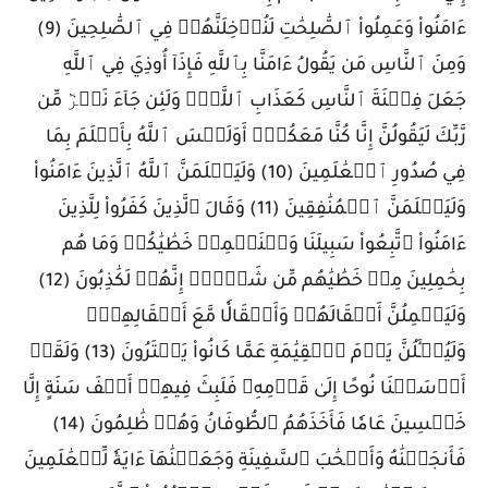
ءَامَنُواْ وَعَمِلُواْ ٱلصَّٰلِحَٰتِ لَنُدۡخِلَنَّهُمۡ فِي ٱلصَّٰلِحِينَ (9)
وَمِنَ ٱلنَّاسِ مَن يَقُولُ ءَامَنَّا بِٱللَّهِ فَإِذَآ أُوذِيَ فِي ٱللَّهِ
جَعَلَ فِتۡنَةَ ٱلنَّاسِ كَعَذَابِ ٱللَّهِۖ وَلَئِن جَآءَ نَصۡرٞ مِّن
رَّبِّكَ لَيَقُولُنَّ إِنَّا كُنَّا مَعَكُمۡۚ أَوَلَيۡسَ ٱللَّهُ بِأَعۡلَمَ بِمَا
فِي صُدُورِ ٱلۡعَٰلَمِينَ (10) وَلَيَعۡلَمَنَّ ٱللَّهُ ٱلَّذِينَ ءَامَنُواْ
وَلَيَعۡلَمَنَّ ٱلۡمُنَٰفِقِينَ (11) وَقَالَ ٱلَّذِينَ كَفَرُواْ لِلَّذِينَ
ءَامَنُواْ ٱتَّبِعُواْ سَبِيلَنَا وَلۡنَحۡمِلۡ خَطَٰيَٰكُمۡ وَمَا هُم
بِحَٰمِلِينَ مِنۡ خَطَٰيَٰهُم مِّن شَيۡءٍۖ إِنَّهُمۡ لَكَٰذِبُونَ (12)
وَلَيَحۡمِلُنَّ أَثۡقَالَهُمۡ وَأَثۡقَالٗا مَّعَ أَثۡقَالِهِمۡۖ
وَلَيُسۡـَٔلُنَّ يَوۡمَ ٱلۡقِيَٰمَةِ عَمَّا كَانُواْ يَفۡتَرُونَ (13) وَلَقَدۡ
أَرۡسَلۡنَا نُوحًا إِلَىٰ قَوۡمِهِۦ فَلَبِثَ فِيهِمۡ أَلۡفَ سَنَةٍ إِلَّا
خَمۡسِينَ عَامٗا فَأَخَذَهُمُ ٱلطُّوفَانُ وَهُمۡ ظَٰلِمُونَ (14)
فَأَنجَيۡنَٰهُ وَأَصۡحَٰبَ ٱلسَّفِينَةِ وَجَعَلۡنَٰهَآ ءَايَةٗ لِّلۡعَٰلَمِينَ