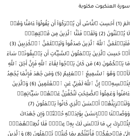
سورة العنكبوت مكتوبة
الٓمٓ (1) أَحَسِبَ ٱلنَّاسُ أَن يُتۡرَكُوٓاْ أَن يَقُولُوٓاْ ءَامَنَّا وَهُمۡ
لَا يُفۡتَنُونَ (2) وَلَقَدۡ فَتَنَّا ٱلَّذِينَ مِن قَبۡلِهِمۡۖ
فَلَيَعۡلَمَنَّ ٱللَّهُ ٱلَّذِينَ صَدَقُواْ وَلَيَعۡلَمَنَّ ٱلۡكَٰذِبِينَ (3)
أَمۡ حَسِبَ ٱلَّذِينَ يَعۡمَلُونَ ٱلسَّيِّـَٔاتِ أَن يَسۡبِقُونَاۚ سَآءَ
مَا يَحۡكُمُونَ (4) مَن كَانَ يَرۡجُواْ لِقَآءَ ٱللَّهِ فَإِنَّ أَجَلَ ٱللَّهِ
لَأٓتٖۚ وَهُوَ ٱلسَّمِيعُ ٱلۡعَلِيمُ (5) وَمَن جَٰهَدَ فَإِنَّمَا يُجَٰهِدُ
لِنَفۡسِهِۦٓۚ إِنَّ ٱللَّهَ لَغَنِيٌّ عَنِ ٱلۡعَٰلَمِينَ (6) وَٱلَّذِينَ
ءَامَنُواْ وَعَمِلُواْ ٱلصَّٰلِحَٰتِ لَنُكَفِّرَنَّ عَنۡهُمۡ سَيِّـَٔاتِهِمۡ
وَلَنَجۡزِيَنَّهُمۡ أَحۡسَنَ ٱلَّذِي كَانُواْ يَعۡمَلُونَ (7)
وَوَصَّيۡنَا ٱلۡإِنسَٰنَ بِوَٰلِدَيۡهِ حُسۡنٗاۖ وَإِن جَٰهَدَاكَ
لِتُشۡرِكَ بِي مَا لَيۡسَ لَكَ بِهِۦ عِلۡمٞ فَلَا تُطِعۡهُمَآۚ
إِلَيَّ مَرۡجِعُكُمۡ فَأُنَبِّئُكُم بِمَا كُنتُمۡ تَعۡمَلُونَ (8) وَٱلَّذِينَ