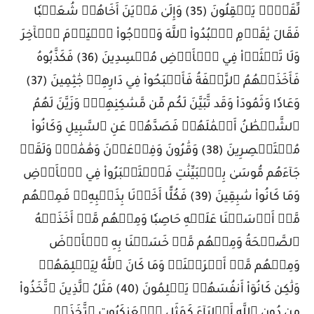
لِّقَوۡمٖ يَعۡقِلُونَ (35) وَإِلَىٰ مَدۡيَنَ أَخَاهُمۡ شُعَيۡبٗا
فَقَالَ يَٰقَوۡمِ ٱعۡبُدُواْ ٱللَّهَ وَٱرۡجُواْ ٱلۡيَوۡمَ ٱلۡأٓخِرَ
وَلَا تَعۡثَوۡاْ فِي ٱلۡأَرۡضِ مُفۡسِدِينَ (36) فَكَذَّبُوهُ
فَأَخَذَتۡهُمُ ٱلرَّجۡفَةُ فَأَصۡبَحُواْ فِي دَارِهِمۡ جَٰثِمِينَ (37)
وَعَادٗا وَثَمُودَاْ وَقَد تَّبَيَّنَ لَكُم مِّن مَّسَٰكِنِهِمۡۖ وَزَيَّنَ لَهُمُ
ٱلشَّيۡطَٰنُ أَعۡمَٰلَهُمۡ فَصَدَّهُمۡ عَنِ ٱلسَّبِيلِ وَكَانُواْ
مُسۡتَبۡصِرِينَ (38) وَقَٰرُونَ وَفِرۡعَوۡنَ وَهَٰمَٰنَۖ وَلَقَدۡ
جَآءَهُم مُّوسَىٰ بِٱلۡبَيِّنَٰتِ فَٱسۡتَكۡبَرُواْ فِي ٱلۡأَرۡضِ
وَمَا كَانُواْ سَٰبِقِينَ (39) فَكُلًّا أَخَذۡنَا بِذَنۢبِهِۦۖ فَمِنۡهُم
مَّنۡ أَرۡسَلۡنَا عَلَيۡهِ حَاصِبٗا وَمِنۡهُم مَّنۡ أَخَذَتۡهُ
ٱلصَّيۡحَةُ وَمِنۡهُم مَّنۡ خَسَفۡنَا بِهِ ٱلۡأَرۡضَ
وَمِنۡهُم مَّنۡ أَغۡرَقۡنَاۚ وَمَا كَانَ ٱللَّهُ لِيَظۡلِمَهُمۡ
وَلَٰكِن كَانُوٓاْ أَنفُسَهُمۡ يَظۡلِمُونَ (40) مَثَلُ ٱلَّذِينَ ٱتَّخَذُواْ
مِن دُونِ ٱللَّهِ أَوۡلِيَآءَ كَمَثَلِ ٱلۡعَنكَبُوتِ ٱتَّخَذَتۡ