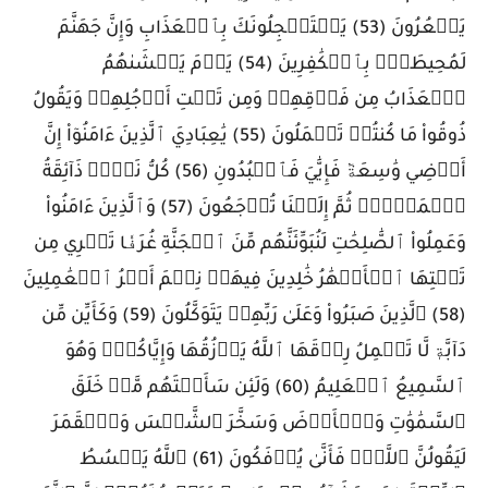
يَشۡعُرُونَ (53) يَسۡتَعۡجِلُونَكَ بِٱلۡعَذَابِ وَإِنَّ جَهَنَّمَ
لَمُحِيطَةُۢ بِٱلۡكَٰفِرِينَ (54) يَوۡمَ يَغۡشَىٰهُمُ
ٱلۡعَذَابُ مِن فَوۡقِهِمۡ وَمِن تَحۡتِ أَرۡجُلِهِمۡ وَيَقُولُ
ذُوقُواْ مَا كُنتُمۡ تَعۡمَلُونَ (55) يَٰعِبَادِيَ ٱلَّذِينَ ءَامَنُوٓاْ إِنَّ
أَرۡضِي وَٰسِعَةٞ فَإِيَّٰيَ فَٱعۡبُدُونِ (56) كُلُّ نَفۡسٖ ذَآئِقَةُ
ٱلۡمَوۡتِۖ ثُمَّ إِلَيۡنَا تُرۡجَعُونَ (57) وَٱلَّذِينَ ءَامَنُواْ
وَعَمِلُواْ ٱلصَّٰلِحَٰتِ لَنُبَوِّئَنَّهُم مِّنَ ٱلۡجَنَّةِ غُرَفٗا تَجۡرِي مِن
تَحۡتِهَا ٱلۡأَنۡهَٰرُ خَٰلِدِينَ فِيهَاۚ نِعۡمَ أَجۡرُ ٱلۡعَٰمِلِينَ
(58) ٱلَّذِينَ صَبَرُواْ وَعَلَىٰ رَبِّهِمۡ يَتَوَكَّلُونَ (59) وَكَأَيِّن مِّن
دَآبَّةٖ لَّا تَحۡمِلُ رِزۡقَهَا ٱللَّهُ يَرۡزُقُهَا وَإِيَّاكُمۡۚ وَهُوَ
ٱلسَّمِيعُ ٱلۡعَلِيمُ (60) وَلَئِن سَأَلۡتَهُم مَّنۡ خَلَقَ
ٱلسَّمَٰوَٰتِ وَٱلۡأَرۡضَ وَسَخَّرَ ٱلشَّمۡسَ وَٱلۡقَمَرَ
لَيَقُولُنَّ ٱللَّهُۖ فَأَنَّىٰ يُؤۡفَكُونَ (61) ٱللَّهُ يَبۡسُطُ