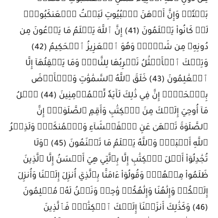
بَيۡتٗاۖ وَإِنَّ أَوۡهَنَ ٱلۡبُيُوتِ لَبَيۡتُ ٱلۡعَنكَبُوتِۚ
لَوۡ كَانُواْ يَعۡلَمُونَ (41) إِنَّ ٱللَّهَ يَعۡلَمُ مَا يَدۡعُونَ مِن
دُونِهِۦ مِن شَيۡءٖۚ وَهُوَ ٱلۡعَزِيزُ ٱلۡحَكِيمُ (42)
وَتِلۡكَ ٱلۡأَمۡثَٰلُ نَضۡرِبُهَا لِلنَّاسِۖ وَمَا يَعۡقِلُهَآ إِلَّا
ٱلۡعَٰلِمُونَ (43) خَلَقَ ٱللَّهُ ٱلسَّمَٰوَٰتِ وَٱلۡأَرۡضَ
بِٱلۡحَقِّۚ إِنَّ فِي ذَٰلِكَ لَأٓيَةٗ لِّلۡمُؤۡمِنِينَ (44) ٱتۡلُ
مَآ أُوحِيَ إِلَيۡكَ مِنَ ٱلۡكِتَٰبِ وَأَقِمِ ٱلصَّلَوٰةَۖ إِنَّ
ٱلصَّلَوٰةَ تَنۡهَىٰ عَنِ ٱلۡفَحۡشَآءِ وَٱلۡمُنكَرِۗ وَلَذِكۡرُ
ٱللَّهِ أَكۡبَرُۗ وَٱللَّهُ يَعۡلَمُ مَا تَصۡنَعُونَ (45) ۞وَلَا
تُجَٰدِلُوٓاْ أَهۡلَ ٱلۡكِتَٰبِ إِلَّا بِٱلَّتِي هِيَ أَحۡسَنُ إِلَّا ٱلَّذِينَ
ظَلَمُواْ مِنۡهُمۡۖ وَقُولُوٓاْ ءَامَنَّا بِٱلَّذِيٓ أُنزِلَ إِلَيۡنَا وَأُنزِلَ
إِلَيۡكُمۡ وَإِلَٰهُنَا وَإِلَٰهُكُمۡ وَٰحِدٞ وَنَحۡنُ لَهُۥ مُسۡلِمُونَ
(46) وَكَذَٰلِكَ أَنزَلۡنَآ إِلَيۡكَ ٱلۡكِتَٰبَۚ فَٱلَّذِينَ