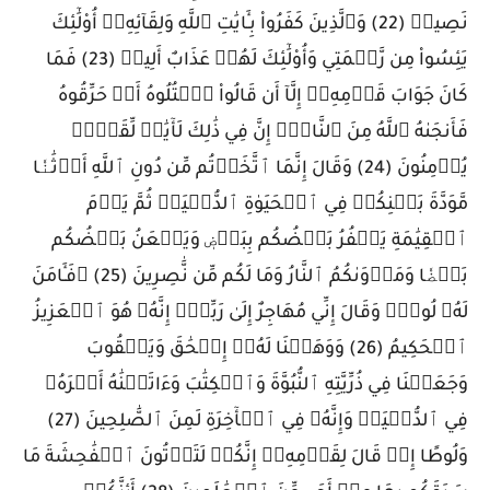
نَصِيرٖ (22) وَٱلَّذِينَ كَفَرُواْ بِـَٔايَٰتِ ٱللَّهِ وَلِقَآئِهِۦٓ أُوْلَٰٓئِكَ
يَئِسُواْ مِن رَّحۡمَتِي وَأُوْلَٰٓئِكَ لَهُمۡ عَذَابٌ أَلِيمٞ (23) فَمَا
كَانَ جَوَابَ قَوۡمِهِۦٓ إِلَّآ أَن قَالُواْ ٱقۡتُلُوهُ أَوۡ حَرِّقُوهُ
فَأَنجَىٰهُ ٱللَّهُ مِنَ ٱلنَّارِۚ إِنَّ فِي ذَٰلِكَ لَأٓيَٰتٖ لِّقَوۡمٖ
يُؤۡمِنُونَ (24) وَقَالَ إِنَّمَا ٱتَّخَذۡتُم مِّن دُونِ ٱللَّهِ أَوۡثَٰنٗا
مَّوَدَّةَ بَيۡنِكُمۡ فِي ٱلۡحَيَوٰةِ ٱلدُّنۡيَاۖ ثُمَّ يَوۡمَ
ٱلۡقِيَٰمَةِ يَكۡفُرُ بَعۡضُكُم بِبَعۡضٖ وَيَلۡعَنُ بَعۡضُكُم
بَعۡضٗا وَمَأۡوَىٰكُمُ ٱلنَّارُ وَمَا لَكُم مِّن نَّٰصِرِينَ (25) ۞فَـَٔامَنَ
لَهُۥ لُوطٞۘ وَقَالَ إِنِّي مُهَاجِرٌ إِلَىٰ رَبِّيٓۖ إِنَّهُۥ هُوَ ٱلۡعَزِيزُ
ٱلۡحَكِيمُ (26) وَوَهَبۡنَا لَهُۥٓ إِسۡحَٰقَ وَيَعۡقُوبَ
وَجَعَلۡنَا فِي ذُرِّيَّتِهِ ٱلنُّبُوَّةَ وَٱلۡكِتَٰبَ وَءَاتَيۡنَٰهُ أَجۡرَهُۥ
فِي ٱلدُّنۡيَاۖ وَإِنَّهُۥ فِي ٱلۡأٓخِرَةِ لَمِنَ ٱلصَّٰلِحِينَ (27)
وَلُوطًا إِذۡ قَالَ لِقَوۡمِهِۦٓ إِنَّكُمۡ لَتَأۡتُونَ ٱلۡفَٰحِشَةَ مَا