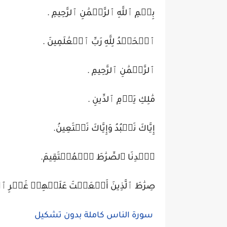
بِسۡمِ ٱللَّهِ ٱلرَّحۡمَٰنِ ٱلرَّحِيمِ .
ٱلۡحَمۡدُ لِلَّهِ رَبِّ ٱلۡعَٰلَمِينَ .
ٱلرَّحۡمَٰنِ ٱلرَّحِيمِ .
مَٰلِكِ يَوۡمِ ٱلدِّينِ .
إِيَّاكَ نَعۡبُدُ وَإِيَّاكَ نَسۡتَعِينُ.
ٱهۡدِنَا ٱلصِّرَٰطَ ٱلۡمُسۡتَقِيمَ.
صِرَٰطَ ٱلَّذِينَ أَنۡعَمۡتَ عَلَيۡهِمۡ غَيۡرِ ٱ
سورة الناس كاملة بدون تشكيل