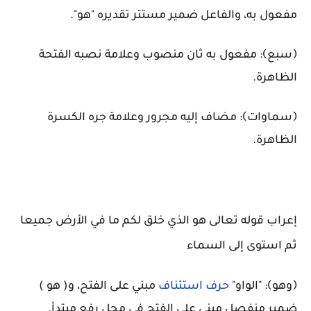
مفعول به، والفاعل ضمير مستتر تقديره "هو".
﴿سبع﴾: مفعول به ثان منصوب وعلامة نصبه الفتحة
الظاهرة.
﴿سماوات﴾: مضاف إليه مجرور وعلامة جره الكسرة
الظاهرة.
إعراب قوله تعالى هو الذي خلق لكم ما في الأرض جميعا
ثم استوى إلى السماء
﴿وهو﴾: "الواو"
حرف استئناف
مبني على الفتح، و( هو )
ضمير منفصل مبني على الفتح في محل رفع مبتدأ.