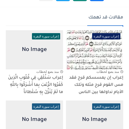
مقالات قد تهمك
إعراب سورة البقرة
إعراب سورة البقرة
منذ بضع لحظات
منذ بضع لحظات
إعراب إن يمسسكم قرح فقد
إعراب سَنُلْقِي فِي قُلُوبِ الَّذِينَ
مس القوم قرح مثله وتلك
كَفَرُوا الرُّعْبَ بِما أَشْرَكُوا بِاللَّهِ
الأيام نداولها بين الناس
ما لَمْ يُنَزِّلْ بِهِ سُلْطاناً
إعراب سورة البقرة
إعراب سورة البقرة