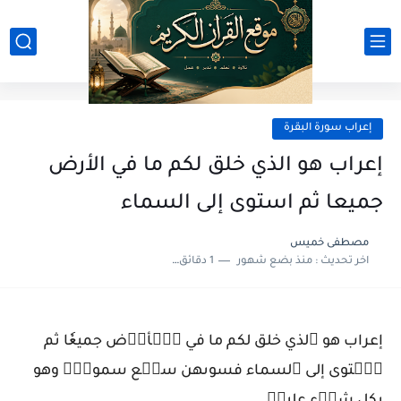
إعراب سورة البقرة
إعراب هو الذي خلق لكم ما في الأرض
جميعا ثم استوى إلى السماء
مصطفى خميس
اخر تحديث :
منذ بضع شهور
1 دقائق للقراءة
إعراب هو ٱلذي خلق لكم ما في ٱلۡأرۡض جميعٗا ثم
ٱسۡتوى إلى ٱلسماء فسوىهن سبۡع سموتٖۚ وهو