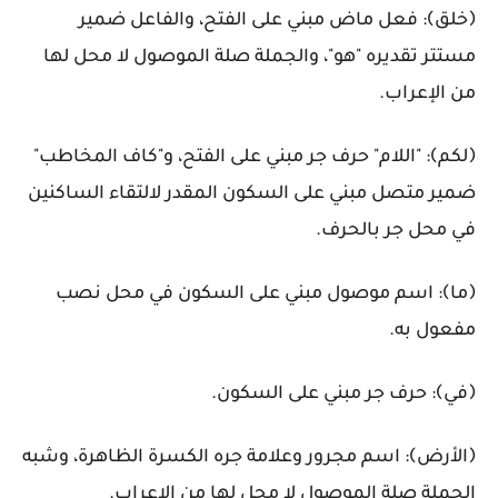
﴿خلق﴾: فعل ماض مبني على الفتح، والفاعل ضمير
مستتر تقديره "هو"، والجملة صلة الموصول لا محل لها
من الإعراب.
﴿لكم﴾: "اللام" حرف جر مبني على الفتح، و"كاف المخاطب"
ضمير متصل مبني على السكون المقدر لالتقاء الساكنين
في محل جر بالحرف.
﴿ما﴾: اسم موصول مبني على السكون في محل نصب
مفعول به.
﴿في﴾: حرف جر مبني على السكون.
﴿الأرض﴾: اسم مجرور وعلامة جره الكسرة الظاهرة، وشبه
الجملة صلة الموصول لا محل لها من الإعراب.