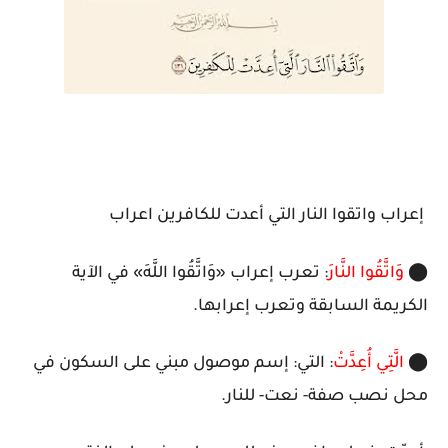
إعراب واتقوا النار التي أعدت للكافرين اعراب
⬤
وَاتَّقُوا النَّارَ
: تعرب إعراب «وَاتَّقُوا اللَّهَ» في الآية
الكريمة السابقة وتعرب إعرابها.
⬤
الَّتِي أُعِدَّتْ
: التي: إسم موصول مبني على السكون في
محل نصب صفة- نعت- للنار.