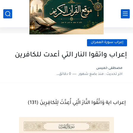
إعراب سورة العمران
إعراب واتقوا النار التي أعدت للكافرين
مصطفى خميس
اخر تحديث :
منذ بضع شهور
0 دقائق للقراءة
إعراب اية وَاتَّقُوا النَّارَ الَّتِي أُعِدَّتْ لِلْكافِرِينَ (131)