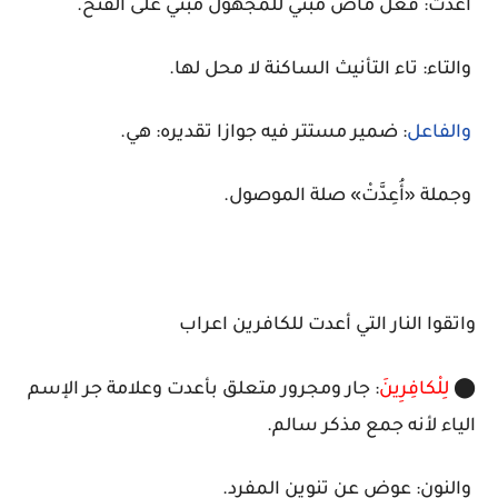
أعدّت: فعل ماض مبني للمجهول مبني على الفتح.
والتاء: تاء التأنيث الساكنة لا محل لها.
والفاعل
: ضمير مستتر فيه جوازا تقديره: هي.
وجملة «أُعِدَّتْ» صلة الموصول.
واتقوا النار التي أعدت للكافرين اعراب
⬤
لِلْكافِرِينَ
: جار ومجرور متعلق بأعدت وعلامة جر الإسم
الياء لأنه جمع مذكر سالم.
والنون: عوض عن تنوين المفرد.