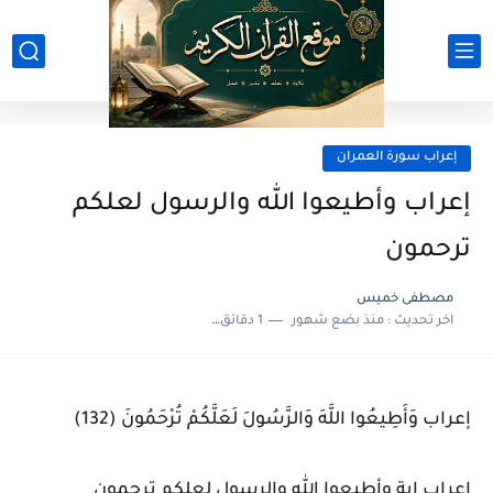
إعراب سورة العمران
إعراب وأطيعوا الله والرسول لعلكم
ترحمون
مصطفى خميس
اخر تحديث :
منذ بضع شهور
1 دقائق للقراءة
إعراب وَأَطِيعُوا اللَّهَ وَالرَّسُولَ لَعَلَّكُمْ تُرْحَمُونَ (132)
إعراب اية وأطيعوا الله والرسول لعلكم ترحمون