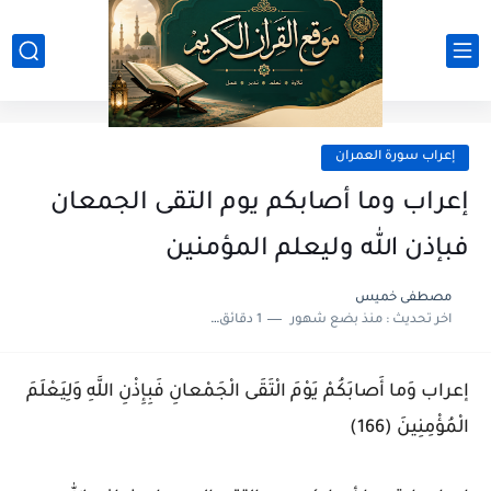
إعراب سورة العمران
إعراب وما أصابكم يوم التقى الجمعان
فبإذن الله وليعلم المؤمنين
مصطفى خميس
اخر تحديث :
منذ بضع شهور
1 دقائق للقراءة
إعراب وَما أَصابَكُمْ يَوْمَ الْتَقَى الْجَمْعانِ فَبِإِذْنِ اللَّهِ وَلِيَعْلَمَ
الْمُؤْمِنِينَ (166)