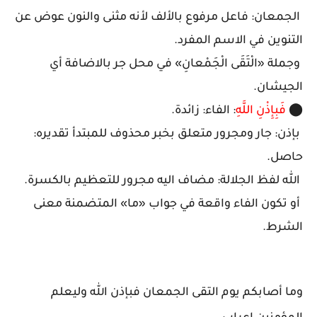
الجمعان: فاعل مرفوع بالألف لأنه مثنى والنون عوض عن
التنوين في الاسم المفرد.
وجملة «الْتَقَى الْجَمْعانِ» في محل جر بالاضافة أي
الجيشان.
⬤
فَبِإِذْنِ اللَّهِ
: الفاء: زائدة.
بإذن: جار ومجرور متعلق بخبر محذوف للمبتدأ تقديره:
حاصل.
الله لفظ الجلالة: مضاف اليه مجرور للتعظيم بالكسرة.
أو تكون الفاء واقعة في جواب «ما» المتضمنة معنى
الشرط.
وما أصابكم يوم التقى الجمعان فبإذن الله وليعلم