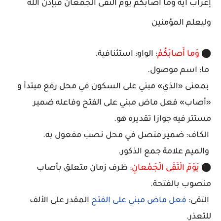
إعراب اية وما أصابكم يوم التقى الجمعان فبإذن الله
وليعلم المؤمنين
⬤
وَما أَصابَكُمْ
: الواو: استئنافية.
ما: اسم موصول.
بمعنى «الذي» مبني على السكون في محل رفع مبتدأ و
«أصاب» فعل ماض مبني على الفتح وفاعله ضمير
مستتر فيه جوازا تقديره هو.
الكاف: ضمير متصل في محل نصب مفعول به.
والميم علامة جمع الذكور.
⬤
يَوْمَ الْتَقَى الْجَمْعانِ
: ظرف زمان متعلق بأصاب
منصوب بالفتحة.
التقى:
فعل ماض مبني على الفتح
المقدر على الألف
للتعذر.