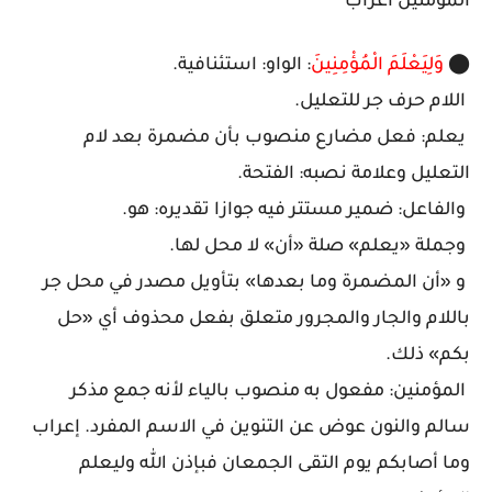
المؤمنين اعراب
⬤
وَلِيَعْلَمَ الْمُؤْمِنِينَ
: الواو: استئنافية.
اللام حرف جر للتعليل.
يعلم: فعل مضارع منصوب بأن مضمرة بعد لام
التعليل وعلامة نصبه: الفتحة.
والفاعل: ضمير مستتر فيه جوازا تقديره: هو.
وجملة «يعلم» صلة «أن» لا محل لها.
و «أن المضمرة وما بعدها» بتأويل مصدر في محل جر
باللام والجار والمجرور متعلق بفعل محذوف أي «حل
بكم» ذلك.
المؤمنين: مفعول به منصوب بالياء لأنه جمع مذكر
سالم والنون عوض عن التنوين في الاسم المفرد. إعراب
وما أصابكم يوم التقى الجمعان فبإذن الله وليعلم