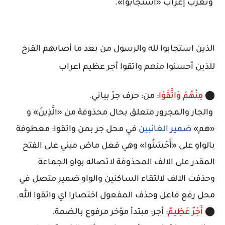
وتعرب إعراب «اسْتَجابُوا».
الذين استجابوا لله والرسول من بعد ما أصابهم القرح
للذين أحسنوا منهم واتقوا أجر عظيم اعراب
⬤
مِنْهُمْ وَاتَّقَوْا
: من: حرف جرّ بياني.
والجار والمجرور متعلق بحال محذوفة من «الَّذِينَ» و
«هم»
ضمير الغائبين
في محل جر بمن واتقوا: معطوفة
بالواو على «أَحْسَنُوا» وهي فعل ماض مبني على الفتح
المقدر على الالف المحذوفة لاتصاله بواو الجماعة
وحذفت الالف لالتقاء الساكنين والواو ضمير متصل في
محل رفع فاعل وحذف المفعول اختصارا اي واتقوا الله.
⬤
أَجْرٌ عَظِيمٌ
: أجر: مبتدأ مؤخر مرفوع بالضمة.