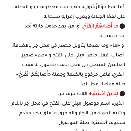
أما لفظ «وَالرَّسُولِ» فهو اسم معطوف بواو العطف
على لفظ الجلالة ويعرب إعرابه سبحانه.
⬤
ما أَصابَهُمُ الْقَرْحُ
: أي من بعد حدوث كارثة أحد.
ما: مصدرية.
و «ما» وما بعدها بتأويل مصدر في محل جر بالاضافة.
أصاب: فعل ماض مبني على الفتح و «هم» ضمير
الغائبين المتصل في محل نصب مفعول به مقدم.
القرح: فاعل مرفوع بالضمة وجملة «أَصابَهُمُ الْقَرْحُ»
صلة «ما» لا محل لها.
⬤
لِلَّذِينَ أَحْسَنُوا
: اللام: حرف جر.
الذين: اسم موصول مبني على الفتح في محل جر باللام
وشبه الجملة من الجار والمجرور متعلق بخبر مقدم
محذوف أحسنوا: صلة الموصول.