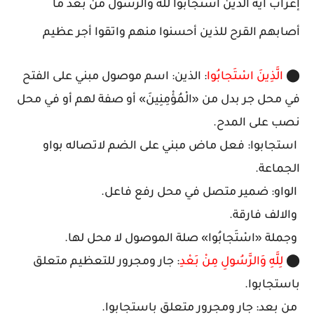
إعراب اية الذين استجابوا لله والرسول من بعد ما
أصابهم القرح للذين أحسنوا منهم واتقوا أجر عظيم
⬤
الَّذِينَ اسْتَجابُوا
: الذين: اسم موصول مبني على الفتح
في محل جر بدل من «الْمُؤْمِنِينَ» أو صفة لهم أو في محل
نصب على المدح.
استجابوا: فعل ماض مبني على الضم لاتصاله بواو
الجماعة.
الواو: ضمير متصل في محل رفع فاعل.
والالف فارقة.
وجملة «اسْتَجابُوا» صلة الموصول لا محل لها.
⬤
لِلَّهِ وَالرَّسُولِ مِنْ بَعْدِ
: جار ومجرور للتعظيم متعلق
باستجابوا.
من بعد: جار ومجرور متعلق باستجابوا.