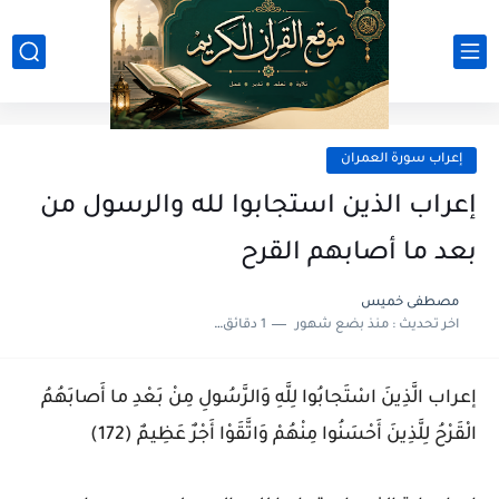
إعراب سورة العمران
إعراب الذين استجابوا لله والرسول من
بعد ما أصابهم القرح
مصطفى خميس
اخر تحديث :
منذ بضع شهور
1 دقائق للقراءة
إعراب الَّذِينَ اسْتَجابُوا لِلَّهِ وَالرَّسُولِ مِنْ بَعْدِ ما أَصابَهُمُ
الْقَرْحُ لِلَّذِينَ أَحْسَنُوا مِنْهُمْ وَاتَّقَوْا أَجْرٌ عَظِيمٌ (172)