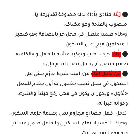
⬤
رَبَّنا
: منادى بأداة نداء محذوفة تقديرها: يا.
منصوب بالفتحة وهو مضاف.
و«نا» ضمير متصل في محل جر بالاضافة وهو ضمير
المتكلمين مبني على السكون.
⬤
إِنَّكَ
: حرف نصب وتوكيد مشبه بالفعل و «الكاف»
ضمير متصل في محل نصب اسم «إن».
⬤
مَنْ تُدْخِلِ النَّارَ
: من: اسم شرط جازم مبني على
السكون في محل نصب مفعول به أول مقدم للفعل
«تُدْخِلِ» ويجوز أن يكون في محل رفع مبتدأ والشرط
وجوابه خبرا له.
تدخل: فعل مضارع مجزوم بمن وعلامة جزمه: السكون.
وحرك بالكسر لالتقاء الساكنين والفاعل ضمير مستتر
فيه وجوبا تقديره: أنت.