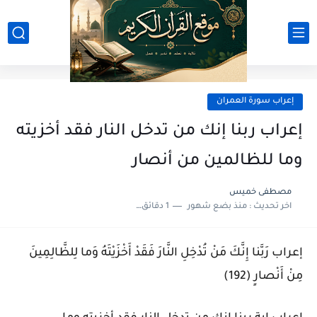
إعراب سورة العمران
إعراب ربنا إنك من تدخل النار فقد أخزيته
وما للظالمين من أنصار
مصطفى خميس
اخر تحديث :
منذ بضع شهور
1 دقائق للقراءة
إعراب رَبَّنا إِنَّكَ مَنْ تُدْخِلِ النَّارَ فَقَدْ أَخْزَيْتَهُ وَما لِلظَّالِمِينَ
مِنْ أَنْصارٍ (192)