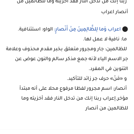
ربنا إنك من تدخل النار فقد أخزيته وما للظالمين من
أنصار اعراب
⬤
اعراب وَما لِلظَّالِمِينَ مِنْ أَنْصارٍ:
الواو: استئنافية.
ما: نافية لا عمل لها.
للظالمين: جار ومجرور متعلق بخبر مقدم محذوف وعلامة
جر الاسم الياء لأنه جمع مذكر سالم والنون عوض عن
التنوين في المفرد.
و «مَنْ» حرف جر زائد للتأكيد.
أنصار: اسم مجرور لفظا مرفوع محلا على أنه مبتدأ
مؤخر.إعراب ربنا إنك من تدخل النار فقد أخزيته وما
للظالمين من أنصار